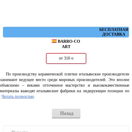
БЕСПЛАТНАЯ
ДОСТАВКА
BARRO-CO
ART
от 310
о
По производству керамической плитки итальянские производители
занимают ведущее место среди мировых производителей. Это вполне
объяснимо – веками отточенное мастерство и высококачественные
материалы выводят итальянские фабрики на лидирующие позиции по
производству и экспорту керамической плитки и керамогранита.
Читать полностью
Современные тенденции производства керамической плитки
Назад
акцентируют наше внимание на многообразие деталей в интерьере.
Украсить с тончайшим вкусом ваш дом помогут декоративные вставки
производства испанской фабрики Barro-Co.