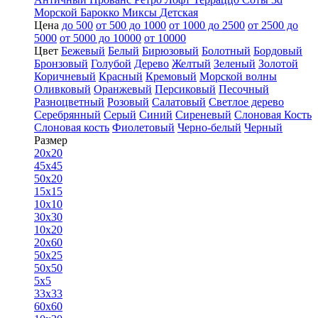
Морской
Барокко
Миксы
Детская
Цена
до 500
от 500 до 1000
от 1000 до 2500
от 2500 до
5000
от 5000 до 10000
от 10000
Цвет
Бежевый
Белый
Бирюзовый
Болотный
Бордовый
Бронзовый
Голубой
Дерево
Желтый
Зеленый
Золотой
Коричневый
Красный
Кремовый
Морской волны
Оливковый
Оранжевый
Персиковый
Песочный
Разноцветный
Розовый
Салатовый
Светлое дерево
Серебрянный
Серый
Синий
Сиреневый
Слоновая Кость
Слоновая кость
Фиолетовый
Черно-белый
Черный
Размер
20x20
45x45
50x20
15x15
10x10
30x30
10x20
20x60
50x25
50x50
5x5
33x33
60x60