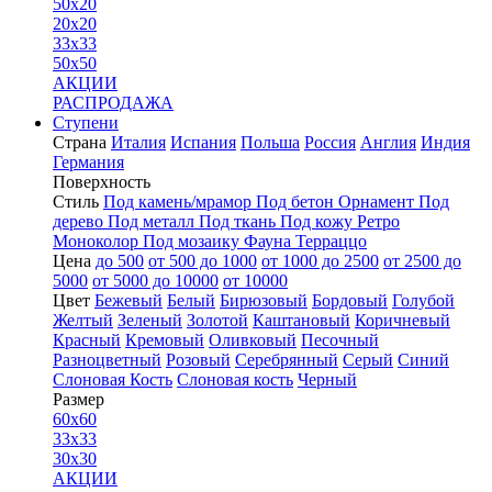
50x20
20x20
33x33
50x50
АКЦИИ
РАСПРОДАЖА
Ступени
Страна
Италия
Испания
Польша
Россия
Англия
Индия
Германия
Поверхность
Стиль
Под камень/мрамор
Под бетон
Орнамент
Под
дерево
Под металл
Под ткань
Под кожу
Ретро
Моноколор
Под мозаику
Фауна
Терраццо
Цена
до 500
от 500 до 1000
от 1000 до 2500
от 2500 до
5000
от 5000 до 10000
от 10000
Цвет
Бежевый
Белый
Бирюзовый
Бордовый
Голубой
Желтый
Зеленый
Золотой
Каштановый
Коричневый
Красный
Кремовый
Оливковый
Песочный
Разноцветный
Розовый
Серебрянный
Серый
Синий
Слоновая Кость
Слоновая кость
Черный
Размер
60x60
33x33
30x30
АКЦИИ