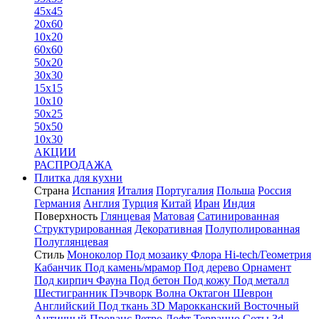
45x45
20x60
10x20
60x60
50x20
30x30
15x15
10x10
50x25
50x50
10x30
АКЦИИ
РАСПРОДАЖА
Плитка для кухни
Страна
Испания
Италия
Португалия
Польша
Россия
Германия
Англия
Турция
Китай
Иран
Индия
Поверхность
Глянцевая
Матовая
Сатинированная
Структурированная
Декоративная
Полуполированная
Полуглянцевая
Стиль
Моноколор
Под мозаику
Флора
Hi-tech/Геометрия
Кабанчик
Под камень/мрамор
Под дерево
Орнамент
Под кирпич
Фауна
Под бетон
Под кожу
Под металл
Шестигранник
Пэчворк
Волна
Октагон
Шеврон
Английский
Под ткань
3D
Марокканский
Восточный
Античный
Прованс
Ретро
Лофт
Терраццо
Соты
3d