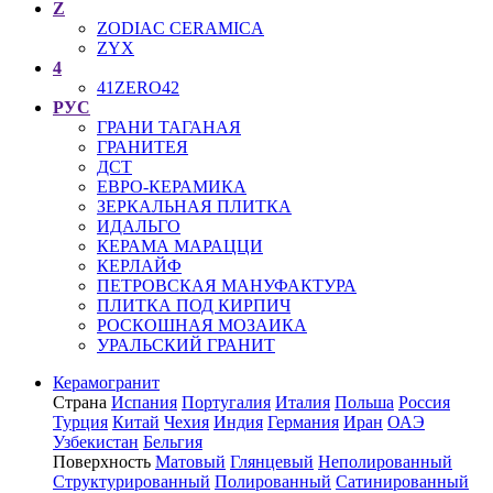
Z
ZODIAC CERAMICA
ZYX
4
41ZERO42
РУС
ГРАНИ ТАГАНАЯ
ГРАНИТЕЯ
ДСТ
ЕВРО-КЕРАМИКА
ЗЕРКАЛЬНАЯ ПЛИТКА
ИДАЛЬГО
КЕРАМА МАРАЦЦИ
КЕРЛАЙФ
ПЕТРОВСКАЯ МАНУФАКТУРА
ПЛИТКА ПОД КИРПИЧ
РОСКОШНАЯ МОЗАИКА
УРАЛЬСКИЙ ГРАНИТ
Керамогранит
Страна
Испания
Португалия
Италия
Польша
Россия
Турция
Китай
Чехия
Индия
Германия
Иран
ОАЭ
Узбекистан
Бельгия
Поверхность
Матовый
Глянцевый
Неполированный
Структурированный
Полированный
Сатинированный