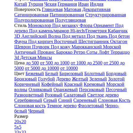
Китай
Турция
Чехия
Германия
Иран
Индия
Поверхность
Глянцевая
Матовая
Декоративная
Сатинированная
Патинированная
Структурированная
Полуполированная
Полуглянцевая
Стиль
Моноколор
Под мозаику
Флора
Орнамент
Под
дерево
Под камень/мрамор
Hi-tech/Геометрия
Кабанчик
3D
Английский
Волна
Под металл
Под ткань
Под бетон
Фауна
Под кирпич
Восточный
Шестигранник
Октагон
Шеврон
Пэчворк
Под кожу
Марокканский
Морской
Античный
Прованс
Барокко
Ретро
Соты
Лофт
Терраццо
3d
Детская
Миксы
Цена
до 500
от 500 до 1000
от 1000 до 2500
от 2500 до
5000
от 5000 до 10000
от 10000
Цвет
Бежевый
Белый
Бирюзовый
Болотный
Бордовый
Бронзовый
Голубой
Дерево
Желтый
Зеленый
Золотой
Коричневый
Кофейный
Красный
Кремовый
Морской
волны
Оливковый
Оранжевый
Персиковый
Песочный
Разноцветный
Розовый
Салатовый
Светлое дерево
Серебрянный
Серый
Синий
Сиреневый
Слоновая Кость
Слоновая кость
Темное дерево
Фиолетовый
Черно-
белый
Черный
Размер
20x20
5x5
33x33