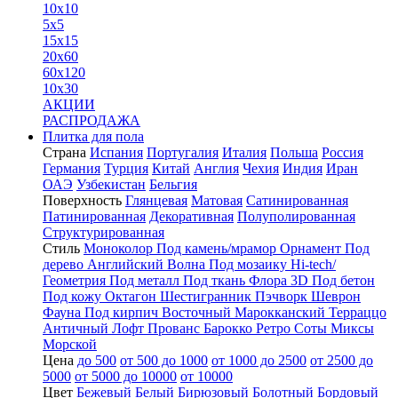
10x10
5x5
15x15
20x60
60x120
10x30
АКЦИИ
РАСПРОДАЖА
Плитка для пола
Страна
Испания
Португалия
Италия
Польша
Россия
Германия
Турция
Китай
Англия
Чехия
Индия
Иран
ОАЭ
Узбекистан
Бельгия
Поверхность
Глянцевая
Матовая
Сатинированная
Патинированная
Декоративная
Полуполированная
Структурированная
Стиль
Моноколор
Под камень/мрамор
Орнамент
Под
дерево
Английский
Волна
Под мозаику
Hi-tech/
Геометрия
Под металл
Под ткань
Флора
3D
Под бетон
Под кожу
Октагон
Шестигранник
Пэчворк
Шеврон
Фауна
Под кирпич
Восточный
Марокканский
Терраццо
Античный
Лофт
Прованс
Барокко
Ретро
Соты
Миксы
Морской
Цена
до 500
от 500 до 1000
от 1000 до 2500
от 2500 до
5000
от 5000 до 10000
от 10000
Цвет
Бежевый
Белый
Бирюзовый
Болотный
Бордовый