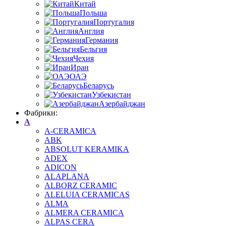
Китай
Польша
Португалия
Англия
Германия
Бельгия
Чехия
Иран
ОАЭ
Беларусь
Узбекистан
Азербайджан
Фабрики:
A
A-CERAMICA
ABK
ABSOLUT KERAMIKA
ADEX
ADICON
ALAPLANA
ALBORZ CERAMIC
ALELUIA CERAMICAS
ALMA
ALMERA CERAMICA
ALPAS CERA