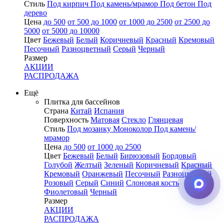
Стиль
Под кирпич
Под камень/мрамор
Под бетон
Под
дерево
Цена
до 500
от 500 до 1000
от 1000 до 2500
от 2500 до
5000
от 5000 до 10000
Цвет
Бежевый
Белый
Коричневый
Красный
Кремовый
Песочный
Разноцветный
Серый
Черный
Размер
АКЦИИ
РАСПРОДАЖА
Ещё
Плитка для бассейнов
Страна
Китай
Испания
Поверхность
Матовая
Стекло
Глянцевая
Стиль
Под мозаику
Моноколор
Под камень/
мрамор
Цена
до 500
от 1000 до 2500
Цвет
Бежевый
Белый
Бирюзовый
Бордовый
Голубой
Желтый
Зеленый
Коричневый
Красный
Кремовый
Оранжевый
Песочный
Разноцветный
Розовый
Серый
Синий
Слоновая кость
Фиолетовый
Черный
Размер
АКЦИИ
РАСПРОДАЖА