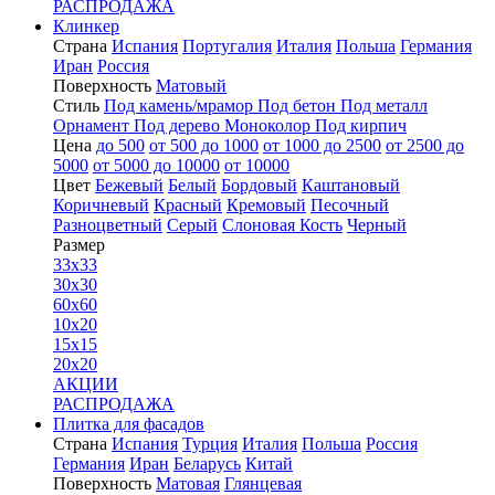
РАСПРОДАЖА
Клинкер
Страна
Испания
Португалия
Италия
Польша
Германия
Иран
Россия
Поверхность
Матовый
Стиль
Под камень/мрамор
Под бетон
Под металл
Орнамент
Под дерево
Моноколор
Под кирпич
Цена
до 500
от 500 до 1000
от 1000 до 2500
от 2500 до
5000
от 5000 до 10000
от 10000
Цвет
Бежевый
Белый
Бордовый
Каштановый
Коричневый
Красный
Кремовый
Песочный
Разноцветный
Серый
Слоновая Кость
Черный
Размер
33x33
30x30
60x60
10x20
15x15
20x20
АКЦИИ
РАСПРОДАЖА
Плитка для фасадов
Страна
Испания
Турция
Италия
Польша
Россия
Германия
Иран
Беларусь
Китай
Поверхность
Матовая
Глянцевая