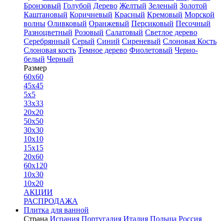
Бронзовый
Голубой
Дерево
Желтый
Зеленый
Золотой
Каштановый
Коричневый
Красный
Кремовый
Морской
волны
Оливковый
Оранжевый
Персиковый
Песочный
Разноцветный
Розовый
Салатовый
Светлое дерево
Серебрянный
Серый
Синий
Сиреневый
Слоновая Кость
Слоновая кость
Темное дерево
Фиолетовый
Черно-
белый
Черный
Размер
60x60
45x45
5x5
33x33
20x20
50x50
30x30
10x10
15x15
20x60
60x120
10x30
10x20
АКЦИИ
РАСПРОДАЖА
Плитка для ванной
Страна
Испания
Португалия
Италия
Польша
Россия