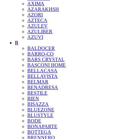
AXIMA
AZARAKHSH
AZORI
AZTECA
AZULEV
AZULIBER
AZUVI
B
BALDOCER
BARRO-CO
BARS CRYSTAL
BASCONI HOME
BELLACASA
BELLAVISTA
BELMAR
BENADRESA
BESTILE
BIEN
BISAZZA
BLUEZONE
BLUSTYLE
BODE
BONAPARTE
BOTTEGA
BRENNERO