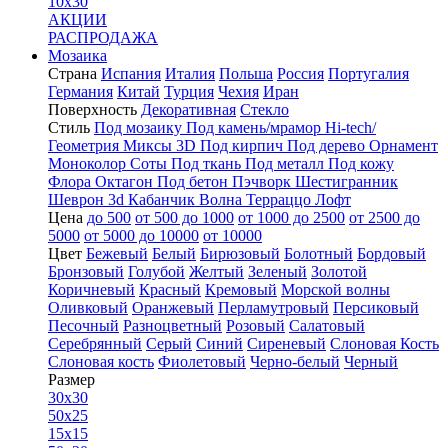
10x30
АКЦИИ
РАСПРОДАЖА
Мозаика
Страна
Испания
Италия
Польша
Россия
Португалия
Германия
Китай
Турция
Чехия
Иран
Поверхность
Декоративная
Стекло
Стиль
Под мозаику
Под камень/мрамор
Hi-tech/
Геометрия
Миксы
3D
Под кирпич
Под дерево
Орнамент
Моноколор
Соты
Под ткань
Под металл
Под кожу
Флора
Октагон
Под бетон
Пэчворк
Шестигранник
Шеврон
3d
Кабанчик
Волна
Терраццо
Лофт
Цена
до 500
от 500 до 1000
от 1000 до 2500
от 2500 до
5000
от 5000 до 10000
от 10000
Цвет
Бежевый
Белый
Бирюзовый
Болотный
Бордовый
Бронзовый
Голубой
Желтый
Зеленый
Золотой
Коричневый
Красный
Кремовый
Морской волны
Оливковый
Оранжевый
Перламутровый
Персиковый
Песочный
Разноцветный
Розовый
Салатовый
Серебрянный
Серый
Синий
Сиреневый
Слоновая Кость
Слоновая кость
Фиолетовый
Черно-белый
Черный
Размер
30x30
50x25
15x15