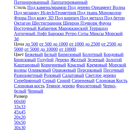
Патинированный
Лаппатированный
Стиль
Под камень/мрамор
Под дерево
Орнамент
Волна
Под мозаику
Hi-tech/Геометрия
Под ткань
Моноколор
Флора
Под кожу
3D
Под кирпич
Под металл
Под бетон
Октагон
Шестигранник
Шеврон
Пэчворк
Фауна
Восточный
Кабанчик
Марокканский
Терраццо
Античный
Лофт
Барокко
Ретро
Соты
Миксы
Морской
3d
Цена
до 500
от 500 до 1000
от 1000 до 2500
от 2500 до
5000
от 5000 до 10000
от 10000
Цвет
Бежевый
Белый
Бирюзовый
Болотный
Бордовый
Бронзовый
Голубой
Дерево
Желтый
Зеленый
Золотой
Каштановый
Коричневый
Красный
Кремовый
Морской
волны
Оливковый
Оранжевый
Персиковый
Песочный
Разноцветный
Розовый
Салатовый
Светлое дерево
Серебрянный
Серый
Синий
Сиреневый
Слоновая Кость
Слоновая кость
Темное дерево
Фиолетовый
Черно-
белый
Черный
Размер
60x60
33x33
45x45
20x20
50x50
30x30