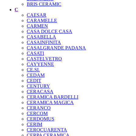
BRIS CERAMIC
C
CAESAR
CARAMELLE
CARMEN
CASA DOLCE CASA
CASABELLA
CASAINFINITA
CASALGRANDE PADANA
CASATI
CASTELVETRO
CAYYENNE
CE.SI.
CEDAM
CEDIT
CENTURY
CERACASA
CERAMICA BARDELLI
CERAMICA MAGICA
CERANCO
CERCOM
CERDOMUS
CERIM
CEROCUARENTA
CERPA CERAMICA