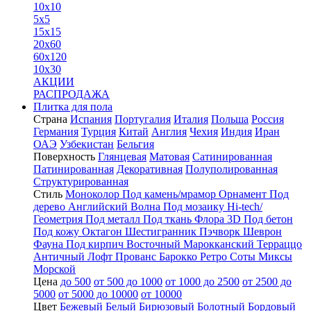
10x10
5x5
15x15
20x60
60x120
10x30
АКЦИИ
РАСПРОДАЖА
Плитка для пола
Страна
Испания
Португалия
Италия
Польша
Россия
Германия
Турция
Китай
Англия
Чехия
Индия
Иран
ОАЭ
Узбекистан
Бельгия
Поверхность
Глянцевая
Матовая
Сатинированная
Патинированная
Декоративная
Полуполированная
Структурированная
Стиль
Моноколор
Под камень/мрамор
Орнамент
Под
дерево
Английский
Волна
Под мозаику
Hi-tech/
Геометрия
Под металл
Под ткань
Флора
3D
Под бетон
Под кожу
Октагон
Шестигранник
Пэчворк
Шеврон
Фауна
Под кирпич
Восточный
Марокканский
Терраццо
Античный
Лофт
Прованс
Барокко
Ретро
Соты
Миксы
Морской
Цена
до 500
от 500 до 1000
от 1000 до 2500
от 2500 до
5000
от 5000 до 10000
от 10000
Цвет
Бежевый
Белый
Бирюзовый
Болотный
Бордовый