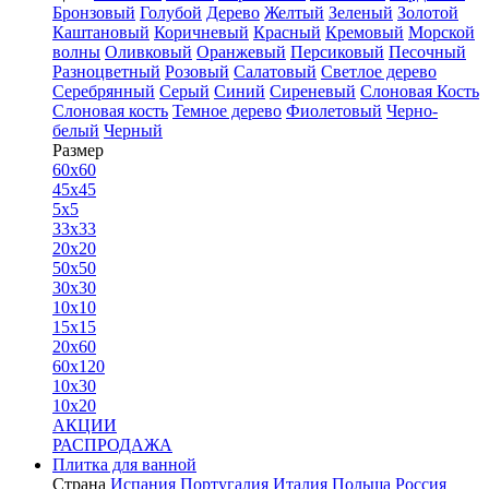
Бронзовый
Голубой
Дерево
Желтый
Зеленый
Золотой
Каштановый
Коричневый
Красный
Кремовый
Морской
волны
Оливковый
Оранжевый
Персиковый
Песочный
Разноцветный
Розовый
Салатовый
Светлое дерево
Серебрянный
Серый
Синий
Сиреневый
Слоновая Кость
Слоновая кость
Темное дерево
Фиолетовый
Черно-
белый
Черный
Размер
60x60
45x45
5x5
33x33
20x20
50x50
30x30
10x10
15x15
20x60
60x120
10x30
10x20
АКЦИИ
РАСПРОДАЖА
Плитка для ванной
Страна
Испания
Португалия
Италия
Польша
Россия