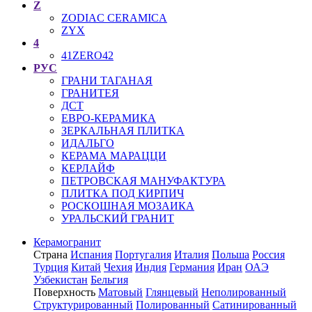
Z
ZODIAC CERAMICA
ZYX
4
41ZERO42
РУС
ГРАНИ ТАГАНАЯ
ГРАНИТЕЯ
ДСТ
ЕВРО-КЕРАМИКА
ЗЕРКАЛЬНАЯ ПЛИТКА
ИДАЛЬГО
КЕРАМА МАРАЦЦИ
КЕРЛАЙФ
ПЕТРОВСКАЯ МАНУФАКТУРА
ПЛИТКА ПОД КИРПИЧ
РОСКОШНАЯ МОЗАИКА
УРАЛЬСКИЙ ГРАНИТ
Керамогранит
Страна
Испания
Португалия
Италия
Польша
Россия
Турция
Китай
Чехия
Индия
Германия
Иран
ОАЭ
Узбекистан
Бельгия
Поверхность
Матовый
Глянцевый
Неполированный
Структурированный
Полированный
Сатинированный