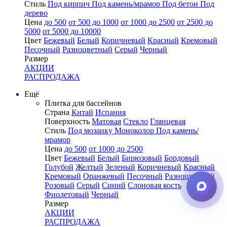
Стиль
Под кирпич
Под камень/мрамор
Под бетон
Под
дерево
Цена
до 500
от 500 до 1000
от 1000 до 2500
от 2500 до
5000
от 5000 до 10000
Цвет
Бежевый
Белый
Коричневый
Красный
Кремовый
Песочный
Разноцветный
Серый
Черный
Размер
АКЦИИ
РАСПРОДАЖА
Ещё
Плитка для бассейнов
Страна
Китай
Испания
Поверхность
Матовая
Стекло
Глянцевая
Стиль
Под мозаику
Моноколор
Под камень/
мрамор
Цена
до 500
от 1000 до 2500
Цвет
Бежевый
Белый
Бирюзовый
Бордовый
Голубой
Желтый
Зеленый
Коричневый
Красный
Кремовый
Оранжевый
Песочный
Разноцветный
Розовый
Серый
Синий
Слоновая кость
Фиолетовый
Черный
Размер
АКЦИИ
РАСПРОДАЖА