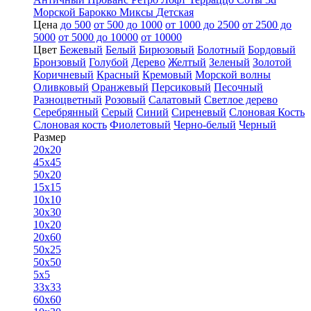
Морской
Барокко
Миксы
Детская
Цена
до 500
от 500 до 1000
от 1000 до 2500
от 2500 до
5000
от 5000 до 10000
от 10000
Цвет
Бежевый
Белый
Бирюзовый
Болотный
Бордовый
Бронзовый
Голубой
Дерево
Желтый
Зеленый
Золотой
Коричневый
Красный
Кремовый
Морской волны
Оливковый
Оранжевый
Персиковый
Песочный
Разноцветный
Розовый
Салатовый
Светлое дерево
Серебрянный
Серый
Синий
Сиреневый
Слоновая Кость
Слоновая кость
Фиолетовый
Черно-белый
Черный
Размер
20x20
45x45
50x20
15x15
10x10
30x30
10x20
20x60
50x25
50x50
5x5
33x33
60x60