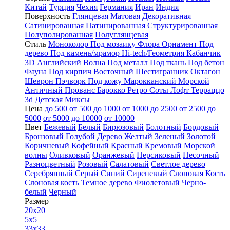
Китай
Турция
Чехия
Германия
Иран
Индия
Поверхность
Глянцевая
Матовая
Декоративная
Сатинированная
Патинированная
Структурированная
Полуполированная
Полуглянцевая
Стиль
Моноколор
Под мозаику
Флора
Орнамент
Под
дерево
Под камень/мрамор
Hi-tech/Геометрия
Кабанчик
3D
Английский
Волна
Под металл
Под ткань
Под бетон
Фауна
Под кирпич
Восточный
Шестигранник
Октагон
Шеврон
Пэчворк
Под кожу
Марокканский
Морской
Античный
Прованс
Барокко
Ретро
Соты
Лофт
Терраццо
3d
Детская
Миксы
Цена
до 500
от 500 до 1000
от 1000 до 2500
от 2500 до
5000
от 5000 до 10000
от 10000
Цвет
Бежевый
Белый
Бирюзовый
Болотный
Бордовый
Бронзовый
Голубой
Дерево
Желтый
Зеленый
Золотой
Коричневый
Кофейный
Красный
Кремовый
Морской
волны
Оливковый
Оранжевый
Персиковый
Песочный
Разноцветный
Розовый
Салатовый
Светлое дерево
Серебрянный
Серый
Синий
Сиреневый
Слоновая Кость
Слоновая кость
Темное дерево
Фиолетовый
Черно-
белый
Черный
Размер
20x20
5x5
33x33