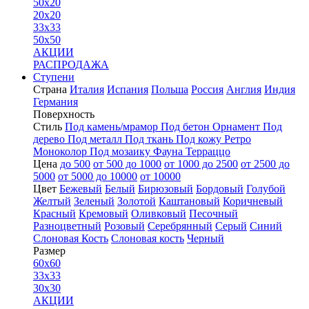
50x20
20x20
33x33
50x50
АКЦИИ
РАСПРОДАЖА
Ступени
Страна
Италия
Испания
Польша
Россия
Англия
Индия
Германия
Поверхность
Стиль
Под камень/мрамор
Под бетон
Орнамент
Под
дерево
Под металл
Под ткань
Под кожу
Ретро
Моноколор
Под мозаику
Фауна
Терраццо
Цена
до 500
от 500 до 1000
от 1000 до 2500
от 2500 до
5000
от 5000 до 10000
от 10000
Цвет
Бежевый
Белый
Бирюзовый
Бордовый
Голубой
Желтый
Зеленый
Золотой
Каштановый
Коричневый
Красный
Кремовый
Оливковый
Песочный
Разноцветный
Розовый
Серебрянный
Серый
Синий
Слоновая Кость
Слоновая кость
Черный
Размер
60x60
33x33
30x30
АКЦИИ