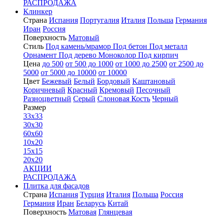
РАСПРОДАЖА
Клинкер
Страна
Испания
Португалия
Италия
Польша
Германия
Иран
Россия
Поверхность
Матовый
Стиль
Под камень/мрамор
Под бетон
Под металл
Орнамент
Под дерево
Моноколор
Под кирпич
Цена
до 500
от 500 до 1000
от 1000 до 2500
от 2500 до
5000
от 5000 до 10000
от 10000
Цвет
Бежевый
Белый
Бордовый
Каштановый
Коричневый
Красный
Кремовый
Песочный
Разноцветный
Серый
Слоновая Кость
Черный
Размер
33x33
30x30
60x60
10x20
15x15
20x20
АКЦИИ
РАСПРОДАЖА
Плитка для фасадов
Страна
Испания
Турция
Италия
Польша
Россия
Германия
Иран
Беларусь
Китай
Поверхность
Матовая
Глянцевая