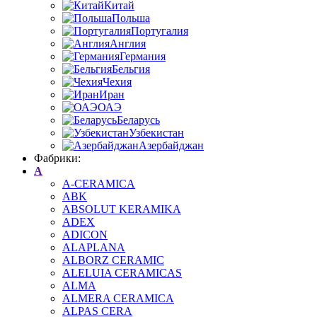
Китай
Польша
Португалия
Англия
Германия
Бельгия
Чехия
Иран
ОАЭ
Беларусь
Узбекистан
Азербайджан
Фабрики:
A
A-CERAMICA
ABK
ABSOLUT KERAMIKA
ADEX
ADICON
ALAPLANA
ALBORZ CERAMIC
ALELUIA CERAMICAS
ALMA
ALMERA CERAMICA
ALPAS CERA