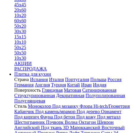
45x45
20x60
10x20
60x60
50x20
30x30
15x15
10x10
50x25
50x50
10x30
АКЦИИ
РАСПРОДАЖА
Плитка для кухни
Страна
Испания
Италия
Португалия
Польша
Россия
Германия
Англия
Турция
Китай
Иран
Индия
Поверхность
Глянцевая
Матовая
Сатинированная
Структурированная
Декоративная
Полуполированная
Полуглянцевая
Стиль
Моноколор
Под мозаику
Флора
Hi-tech/Геометрия
Кабанчик
Под камень/мрамор
Под дерево
Орнамент
Под кирпич
Фауна
Под бетон
Под кожу
Под металл
Шестигранник
Пэчворк
Волна
Октагон
Шеврон
Английский
Под ткань
3D
Марокканский
Восточный
Античный
Прованс
Ретро
Лофт
Терраццо
Соты
3d