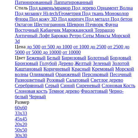
Патинированный
Лаппатированный
Стиль
Под камень/мрамор
Под дерево
Орнамент
Волна
Под мозаику
Hi-tech/Геометрия
Под ткань
Моноколор
Флора
Под кожу
3D
Под кирпич
Под металл
Под бетон
Октагон
Шестигранник
Шеврон
Пэчворк
Фауна
Восточный
Кабанчик
Марокканский
Терраццо
Античный
Лофт
Барокко
Ретро
Соты
Миксы
Морской
3d
Цена
до 500
от 500 до 1000
от 1000 до 2500
от 2500 до
5000
от 5000 до 10000
от 10000
Цвет
Бежевый
Белый
Бирюзовый
Болотный
Бордовый
Бронзовый
Голубой
Дерево
Желтый
Зеленый
Золотой
Каштановый
Коричневый
Красный
Кремовый
Морской
волны
Оливковый
Оранжевый
Персиковый
Песочный
Разноцветный
Розовый
Салатовый
Светлое дерево
Серебрянный
Серый
Синий
Сиреневый
Слоновая Кость
Слоновая кость
Темное дерево
Фиолетовый
Черно-
белый
Черный
Размер
60x60
33x33
45x45
20x20
50x50
30x30