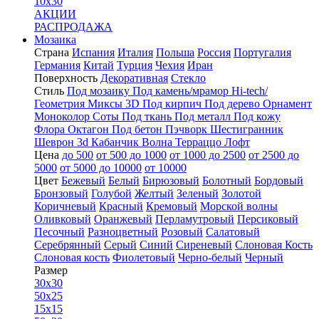
10x30
АКЦИИ
РАСПРОДАЖА
Мозаика
Страна
Испания
Италия
Польша
Россия
Португалия
Германия
Китай
Турция
Чехия
Иран
Поверхность
Декоративная
Стекло
Стиль
Под мозаику
Под камень/мрамор
Hi-tech/
Геометрия
Миксы
3D
Под кирпич
Под дерево
Орнамент
Моноколор
Соты
Под ткань
Под металл
Под кожу
Флора
Октагон
Под бетон
Пэчворк
Шестигранник
Шеврон
3d
Кабанчик
Волна
Терраццо
Лофт
Цена
до 500
от 500 до 1000
от 1000 до 2500
от 2500 до
5000
от 5000 до 10000
от 10000
Цвет
Бежевый
Белый
Бирюзовый
Болотный
Бордовый
Бронзовый
Голубой
Желтый
Зеленый
Золотой
Коричневый
Красный
Кремовый
Морской волны
Оливковый
Оранжевый
Перламутровый
Персиковый
Песочный
Разноцветный
Розовый
Салатовый
Серебрянный
Серый
Синий
Сиреневый
Слоновая Кость
Слоновая кость
Фиолетовый
Черно-белый
Черный
Размер
30x30
50x25
15x15