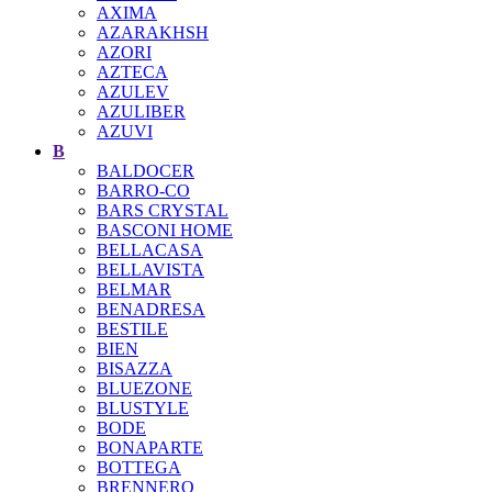
AXIMA
AZARAKHSH
AZORI
AZTECA
AZULEV
AZULIBER
AZUVI
B
BALDOCER
BARRO-CO
BARS CRYSTAL
BASCONI HOME
BELLACASA
BELLAVISTA
BELMAR
BENADRESA
BESTILE
BIEN
BISAZZA
BLUEZONE
BLUSTYLE
BODE
BONAPARTE
BOTTEGA
BRENNERO