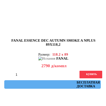
FANAL ESSENCE DEC AUTUMN SMOKE A NPLUS
89X118,2
Размер:
118.2 x 89
FANAL
2790
д
/компл
купить
Артикул: essence_dec_autumn_smoke_a
БЕСПЛАТНАЯ
ДОСТАВКА