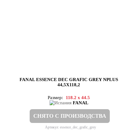
FANAL ESSENCE DEC GRAFIC GREY NPLUS
44,5X118,2
Размер:
118.2 x 44.5
FANAL
СНЯТО С ПРОИЗВОДСТВА
Артикул: essence_dec_grafic_grey