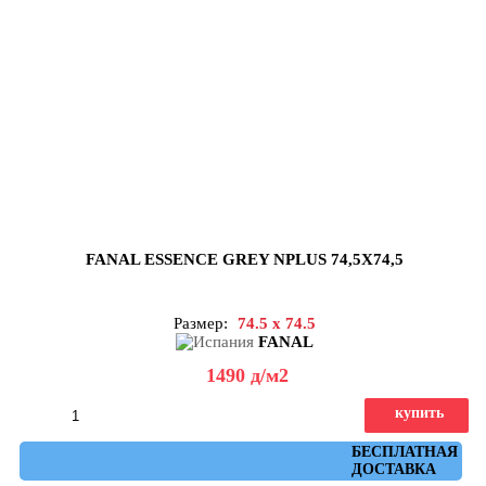
FANAL ESSENCE GREY NPLUS 74,5X74,5
Размер:
74.5 x 74.5
FANAL
1490
д
/м2
купить
Артикул: essence_grey_nplus_74,5x74,5
БЕСПЛАТНАЯ
ДОСТАВКА