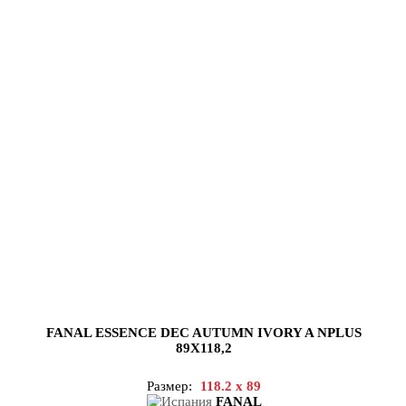
FANAL ESSENCE DEC AUTUMN IVORY A NPLUS
89X118,2
Размер:
118.2 x 89
FANAL