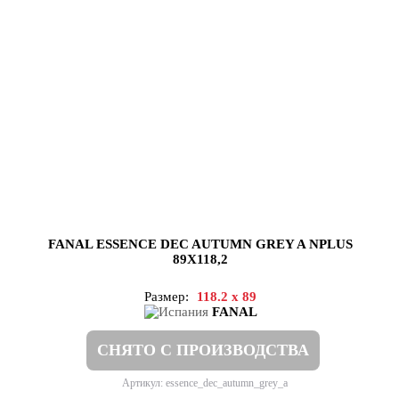
FANAL ESSENCE DEC AUTUMN GREY A NPLUS
89X118,2
Размер:
118.2 x 89
FANAL
СНЯТО С ПРОИЗВОДСТВА
Артикул: essence_dec_autumn_grey_a