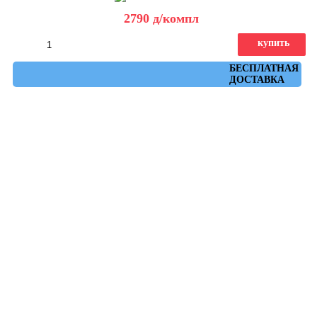
2790
д
/компл
купить
Артикул: essence_dec_autumn_ivory_a
БЕСПЛАТНАЯ
ДОСТАВКА