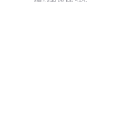
Артикул: essence_ivory_nplus_74,5x74,5