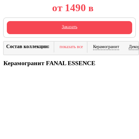
от 1490
в
Заказать
Состав коллекции:
показать все
Керамогранит
Деко
Керамогранит FANAL ESSENCE