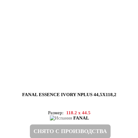
FANAL ESSENCE IVORY NPLUS 44,5X118,2
Размер:
118.2 x 44.5
FANAL
СНЯТО С ПРОИЗВОДСТВА