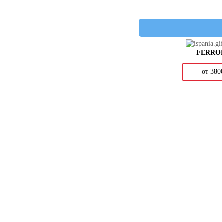
AVA
AVRORIA
AXIMA
AZARAKHSH
AZORI
FERRO
AZTECA
AZULEV
от 38
AZULIBER
AZUVI
BALDOCER
BARRO-CO
BARS CRYSTAL
BASCONI HOME
BELLACASA
BELLAVISTA
BELMAR
BENADRESA
BESTILE
BIEN
BISAZZA
BLUEZONE