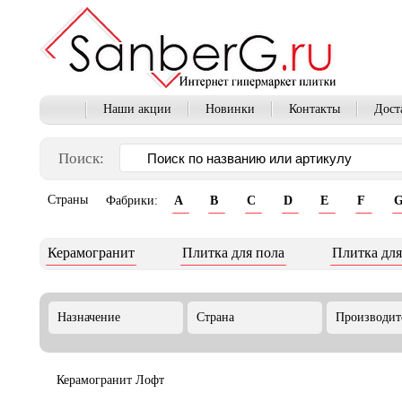
Наши акции
Новинки
Контакты
Дост
Поиск:
Страны
Фабрики:
A
B
C
D
E
F
Керамогранит
Плитка для пола
Плитка для
Назначение
Страна
Производит
Керамогранит Лофт