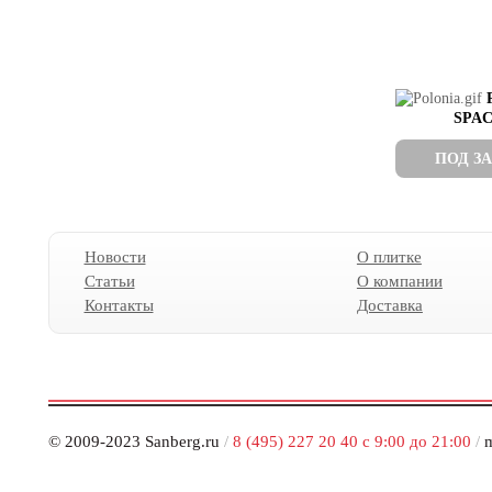
BLUSTYLE
BODE
BONAPARTE
BOTTEGA
BRENNERO
SPA
BRIS CERAMIC
CAESAR
ПОД З
CARAMELLE
CARMEN
CASA DOLCE CASA
CASABELLA
CASAINFINITA
Новости
О плитке
CASALGRANDE PADANA
Статьи
О компании
CASATI
Контакты
Доставка
CASTELVETRO
CAYYENNE
CE.SI.
CEDAM
CEDIT
© 2009-2023 Sanberg.ru
CENTURY
/
8 (495) 227 20 40 с 9:00 до 21:00
/
m
CERACASA
CERAMICA BARDELLI