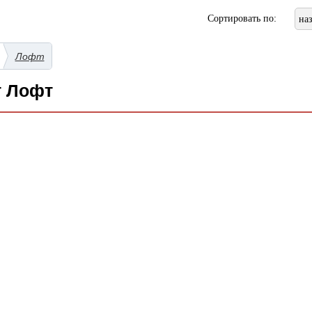
Сортировать по:
на
Лофт
т Лофт