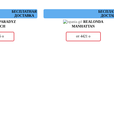
БЕСПЛАТНАЯ
БЕСПЛА
ДОСТАВКА
ДОСТА
PARADYZ
REALONDA
TCH
MANHATTAN
66
о
от 4421
о