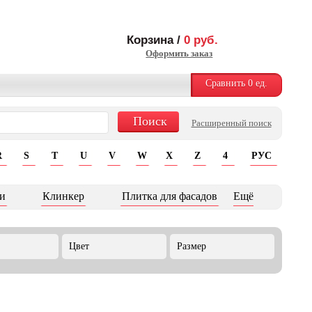
Корзина /
0
руб.
Оформить заказ
Сравнить
0
ед.
Расширенный поиск
R
S
T
U
V
W
X
Z
4
РУС
и
Клинкер
Плитка для фасадов
Ещё
Цвет
Размер