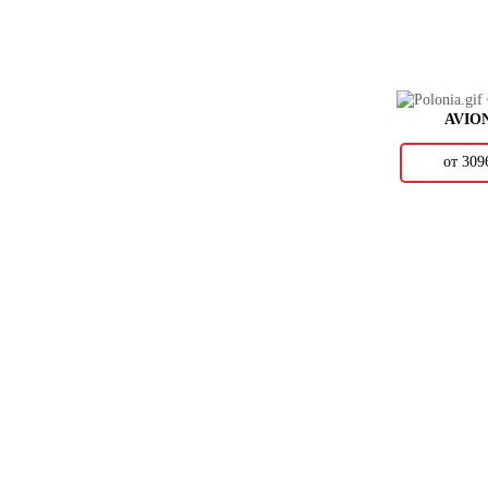
ARGENTA
ARIANA
ARIOSTEA
ARKLAM
ARMONIA BY KERASOL
AVIO
ART & NATURA
ARTMOMENT
от 30
ASCALE
ASCOT
ATLANTIC TILES
ATLAS CONCORDE
ATLAS CONCORDE RUSSIA
ATRIVM
AVA
AVRORIA
AXIMA
AZARAKHSH
AZORI
AZTECA
AZULEV
AZULIBER