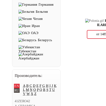
Германия
Бельгия
Чехия
ILAR
Иран
ОАЭ
от 14
Беларусь
Узбекистан
Азербайджан
Производитель:
A
B
C
D
E
F
G
H
I
J
K
EN
L
M
N
O
P
Q
R
S
T
U
RU
V
W
X
Z
41ZERO42