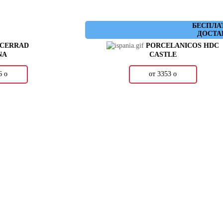
БЕСПЛА
ДОСТА
CERRAD
PORCELANICOS HDC
NA
CASTLE
96
о
от 3353
о