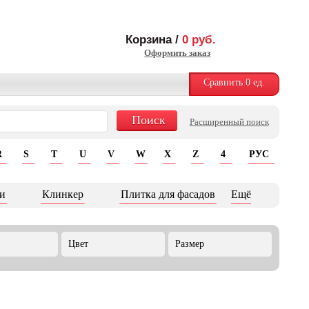
Корзина /
0
руб.
Оформить заказ
Сравнить
0
ед.
Расширенный поиск
R
S
T
U
V
W
X
Z
4
РУС
и
Клинкер
Плитка для фасадов
Ещё
Цвет
Размер