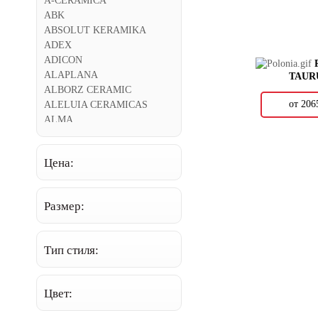
A-CERAMICA
ABK
ABSOLUT KERAMIKA
ADEX
ADICON
ALAPLANA
TAUR
ALBORZ CERAMIC
от 20
ALELUIA CERAMICAS
ALMA
ALMERA CERAMICA
ALPAS CERA
Цена:
AMADIS FINE TILES
AMETIS
AMIN TILE
Размер:
ANTICA CERAMICA
RUBIERA
APARICI
Тип стиля:
APAVISA
APE
AQUARELLE
Цвет:
ARCANA
ARCH SKIN