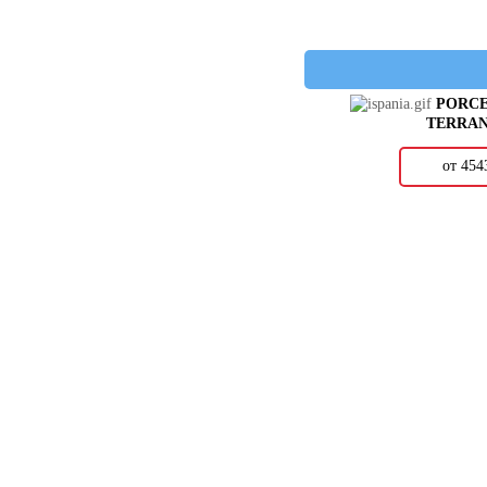
CASA DOLCE CASA
CASABELLA
CASAINFINITA
CASALGRANDE PADANA
PORCE
CASATI
TERRA
CASTELVETRO
CAYYENNE
от 45
CE.SI.
CEDAM
CEDIT
CENTURY
CERACASA
CERAMICA BARDELLI
CERAMICA MAGICA
CERANCO
CERCOM
CERDOMUS
CERIM
CEROCUARENTA
CERPA CERAMICA
CERRAD