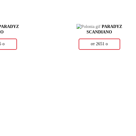
PARADYZ
PARADYZ
IO
SCANDIANO
85
о
от 2651
о