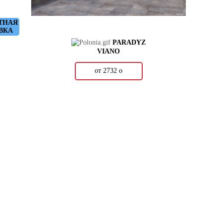
ТНАЯ
ВКА
PARADYZ
VIANO
от 2732
о