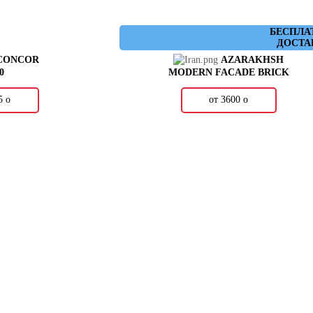
БЕСПЛА
ДОСТА
CONCOR
AZARAKHSH
0
MODERN FACADE BRICK
35
о
от 3600
о