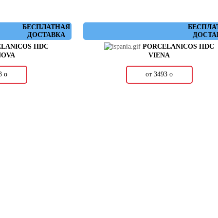
БЕСПЛАТНАЯ
БЕСПЛА
ДОСТАВКА
ДОСТА
LANICOS HDC
PORCELANICOS HDC
NOVA
VIENA
43
о
от 3493
о