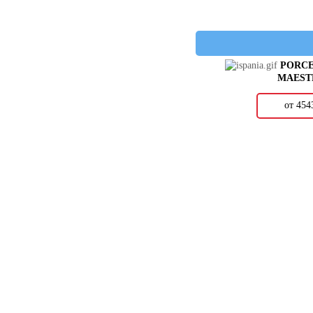
AZUVI
BALDOCER
BARRO-CO
BARS CRYSTAL
BASCONI HOME
PORCE
BELLACASA
MAEST
BELLAVISTA
BELMAR
от 45
BENADRESA
BESTILE
BIEN
BISAZZA
BLUEZONE
BLUSTYLE
BODE
BONAPARTE
BOTTEGA
BRENNERO
BRIS CERAMIC
CAESAR
CARAMELLE
CARMEN