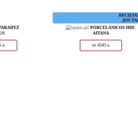
БЕСПЛА
ДОСТА
PARADYZ
PORCELANICOS HDC
US
AITANA
65
о
от 4543
о