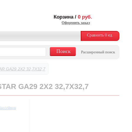
Корзина /
0
руб.
Оформить заказ
Сравнить
0
ед.
Расширенный поиск
 GA29 2X2 32,7X32,7
AR GA29 2X2 32,7X32,7
бассейнов