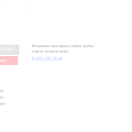
у
Позвоните нам прямо сейчас чтобы
 1 клик
узнать лучшую цену!
8 (495) 227 20 40
зину
ня
ию
нию