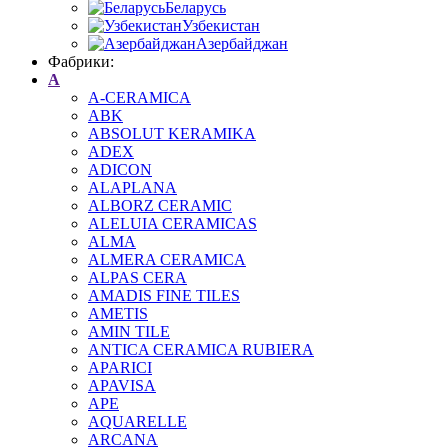
Беларусь
Узбекистан
Азербайджан
Фабрики:
A
A-CERAMICA
ABK
ABSOLUT KERAMIKA
ADEX
ADICON
ALAPLANA
ALBORZ CERAMIC
ALELUIA CERAMICAS
ALMA
ALMERA CERAMICA
ALPAS CERA
AMADIS FINE TILES
AMETIS
AMIN TILE
ANTICA CERAMICA RUBIERA
APARICI
APAVISA
APE
AQUARELLE
ARCANA