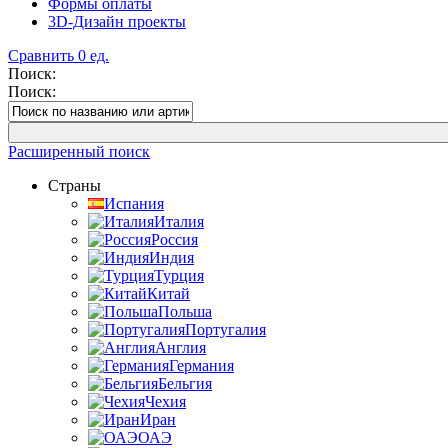
Формы оплаты
3D-Дизайн проекты
Сравнить
0
ед.
Поиск:
Поиск:
Расширенный поиск
Страны
Испания
Италия
Россия
Индия
Турция
Китай
Польша
Португалия
Англия
Германия
Бельгия
Чехия
Иран
ОАЭ