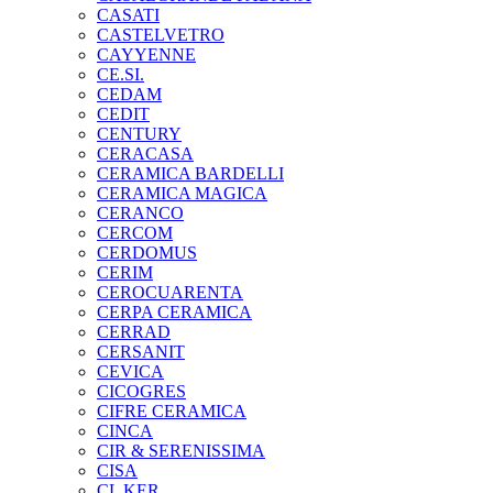
CASATI
CASTELVETRO
CAYYENNE
CE.SI.
CEDAM
CEDIT
CENTURY
CERACASA
CERAMICA BARDELLI
CERAMICA MAGICA
CERANCO
CERCOM
CERDOMUS
CERIM
CEROCUARENTA
CERPA CERAMICA
CERRAD
CERSANIT
CEVICA
CICOGRES
CIFRE CERAMICA
CINCA
CIR & SERENISSIMA
CISA
CL KER