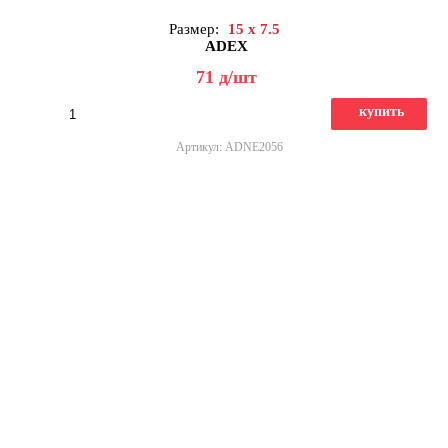
Размер:
15 x 7.5
ADEX
71
д
/шт
купить
Артикул: ADNE2056