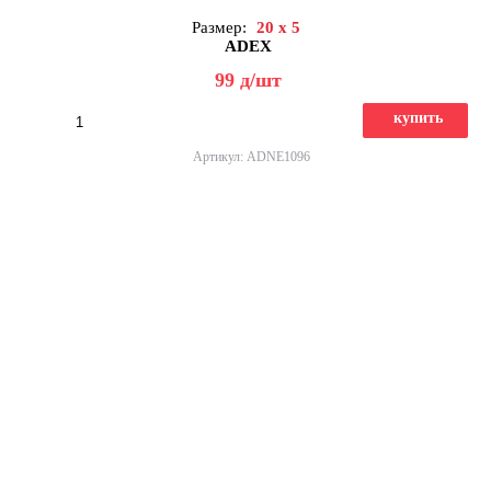
Размер:
20 x 5
ADEX
99
д
/шт
купить
Артикул: ADNE1096