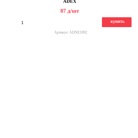
ADEX
87
д
/шт
купить
Артикул: ADNE1092