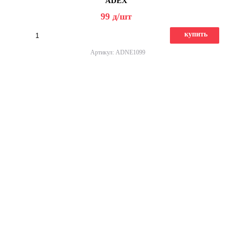
ADEX
99
д
/шт
купить
Артикул: ADNE1099