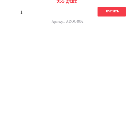
955
д
/шт
купить
Артикул: ADOC4002