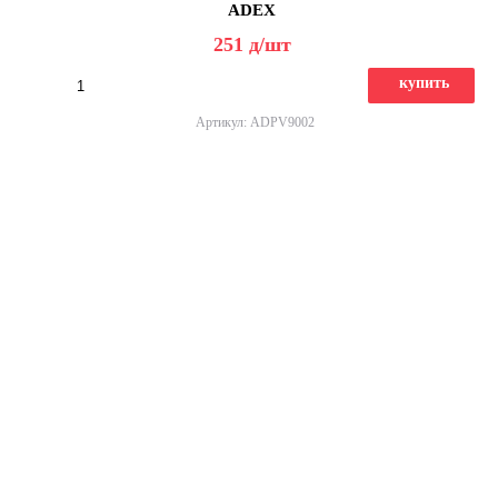
ADEX
251
д
/шт
купить
Артикул: ADPV9002