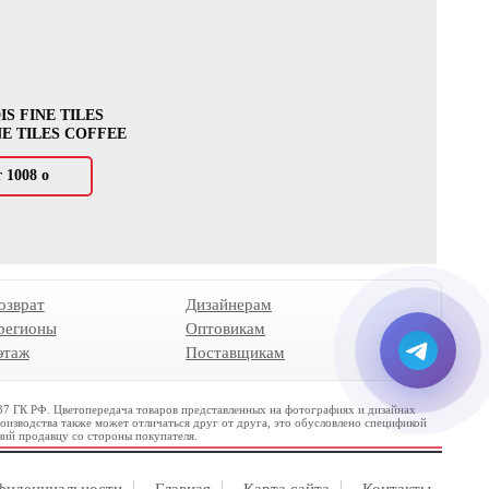
S FINE TILES
NE TILES COFFEE
т 1008
о
озврат
Дизайнерам
 регионы
Оптовикам
этаж
Поставщикам
437 ГК РФ. Цветопередача товаров представленных на фотографиях и дизайнах
роизводства также может отличаться друг от друга, это обусловлено спецификой
зий продавцу со стороны покупателя.