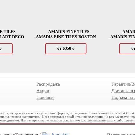
E TILES
AMADIS FINE TILES
AMADI
S ART DECO
AMADIS FINE TILES BOSTON
AMADIS FI
о
от 6358
о
о
Распродажа
Гарантии/В
Акции
Доставка в
Новинки
Подъем на 
ый характер и не является публичной офертой, определяемой положениями с татей 435 и 
рана или вашим восприятием. Цвет товаров в одной и той же коллекции, но разных партий п
оизводителем. Данная причина не является основанием для предъявления каких-либо претен
anager@sanberg.ru
/