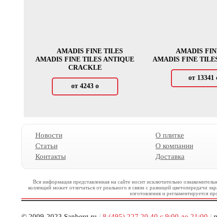
AMADIS FINE TILES
AMADIS FIN
AMADIS FINE TILES ANTIQUE
AMADIS FINE TILE
CRACKLE
от 13341
от 4243
о
Новости
О плитке
Статьи
О компании
Контакты
Доставка
Вся информация представленная на сайте носит исключительно ознакомительн
коллекций может отличаться от реального в связи с разницей цветопередачи эк
изготовления и регламентируется пр
© 2009-2023 Sanberg.ru
/
8 (495) 227 20 40 с 9:00 до 21:00
/
m