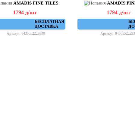
AMADIS FINE TILES
AMADIS FIN
1794
д
/шт
1794
д
/шт
БЕСПЛАТНАЯ
БЕ
ДОСТАВКА
ДО
Артикул: 8436552229330
Артикул: 84365522293