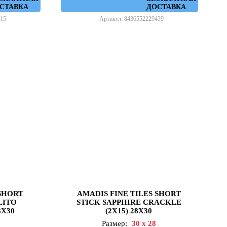
СТАВКА
ДОСТАВКА
15
Артикул: 8436552229439
 SHORT
AMADIS FINE TILES SHORT
LITO
STICK SAPPHIRE CRACKLE
8X30
(2X15) 28X30
Размер:
30 x 28