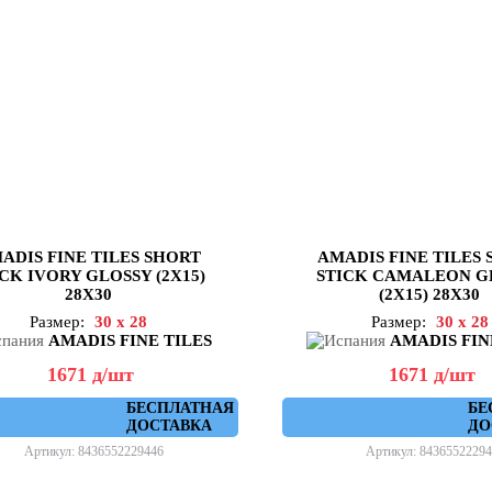
ADIS FINE TILES SHORT
AMADIS FINE TILES
CK IVORY GLOSSY (2X15)
STICK CAMALEON G
28X30
(2X15) 28X30
Размер:
30 x 28
Размер:
30 x 28
AMADIS FINE TILES
AMADIS FIN
1671
д
/шт
1671
д
/шт
БЕСПЛАТНАЯ
БЕ
ДОСТАВКА
ДО
Артикул: 8436552229446
Артикул: 84365522294