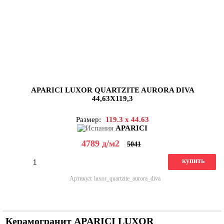
APARICI LUXOR QUARTZITE AURORA DIVA
44,63X119,3
Размер:
119.3 x 44.63
APARICI
4789
д
/м2
5041
купить
Артикул: luxor_quartzite_aurora_diva
Керамогранит APARICI LUXOR