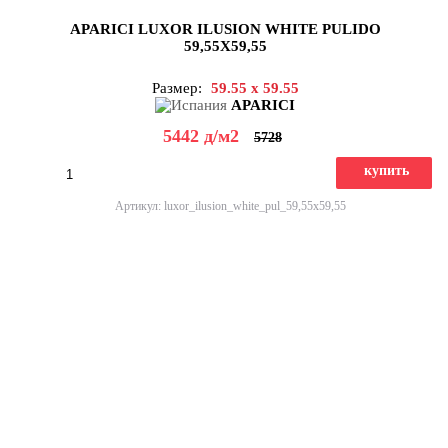
APARICI LUXOR ILUSION WHITE PULIDO
59,55X59,55
Размер:
59.55 x 59.55
APARICI
5442
д
/м2
5728
купить
Артикул: luxor_ilusion_white_pul_59,55x59,55