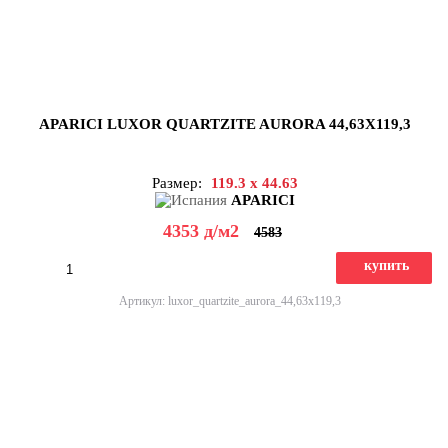
APARICI LUXOR QUARTZITE AURORA 44,63X119,3
Размер:
119.3 x 44.63
APARICI
4353
д
/м2
4583
купить
Артикул: luxor_quartzite_aurora_44,63x119,3