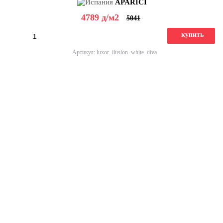
APARICI
4789
д
/м2
5041
купить
Артикул: luxor_ilusion_white_diva