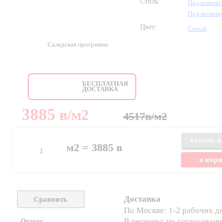
Стиль:
Под камень
Под мозаик
Цвет:
Серый
Складская программа
БЕСПЛАТНАЯ
ДОСТАВКА
3885
в
/м2
4517
в
/м2
купить в
м2 =
3885
в
в кор
Доставка
Сравнить
По Москве: 1-2 рабочих д
В регионы: по согласован
Оплата: