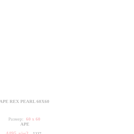
APE REX PEARL 60X60
Размер:
60 x 60
APE
4495
д
/м2
5227