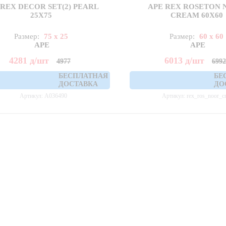
 REX DECOR SET(2) PEARL
APE REX ROSETON 
25X75
CREAM 60X60
Размер:
75 x 25
Размер:
60 x 60
APE
APE
4281
д
/шт
6013
д
/шт
4977
699
БЕСПЛАТНАЯ
БЕ
ДОСТАВКА
ДО
Артикул: A036490
Артикул: rex_ros_noor_c