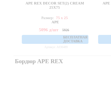
APE REX DECOR SET(2) CREAM
APE
25X75
Размер:
75 x 25
APE
5096
д
/шт
5926
БЕСПЛАТНАЯ
ДОСТАВКА
Артикул: A036489
Бордюр APE REX