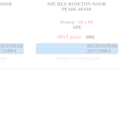
NOOR
APE REX ROSETON NOOR
PEARL 60X60
Размер:
60 x 60
APE
6013
д
/шт
2
6992
СПЛАТНАЯ
БЕСПЛАТНАЯ
СТАВКА
ДОСТАВКА
ream
Артикул: rex_ros_noor_pearl