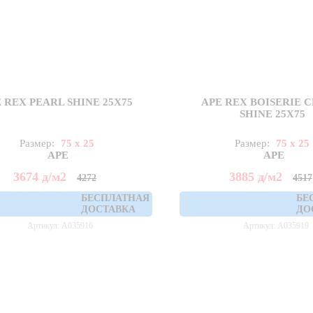
 REX PEARL SHINE 25X75
APE REX BOISERIE 
SHINE 25X75
Размер:
75 x 25
Размер:
75 x 25
APE
APE
3674
д
/м2
3885
д
/м2
4272
4517
БЕСПЛАТНАЯ
БЕ
ДОСТАВКА
ДО
Артикул: A035916
Артикул: A035919