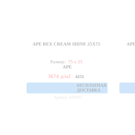
APE REX CREAM SHINE 25X75
APE
Размер:
75 x 25
APE
3674
д
/м2
4272
БЕСПЛАТНАЯ
ДОСТАВКА
Артикул: A035915