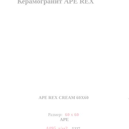
Керамогранит APE REX
APE REX CREAM 60X60
Размер:
60 x 60
APE
4495
д
/м2
5227