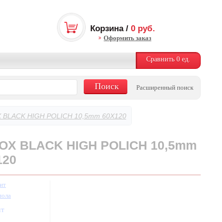
Корзина /
0
руб.
Оформить заказ
Сравнить
0
ед.
Расширенный поиск
 BLACK HIGH POLICH 10,5mm 60X120
OX BLACK HIGH POLICH 10,5mm
120
ит
пола
шт