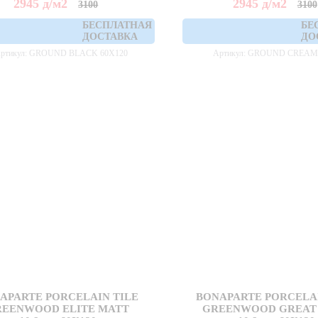
2945
д
/м2
2945
д
/м2
3100
3100
БЕСПЛАТНАЯ
БЕ
ДОСТАВКА
ДО
ртикул: GROUND BLACK 60X120
Артикул: GROUND CREAM
APARTE PORCELAIN TILE
BONAPARTE PORCELAI
REENWOOD ELITE MATT
GREENWOOD GREAT