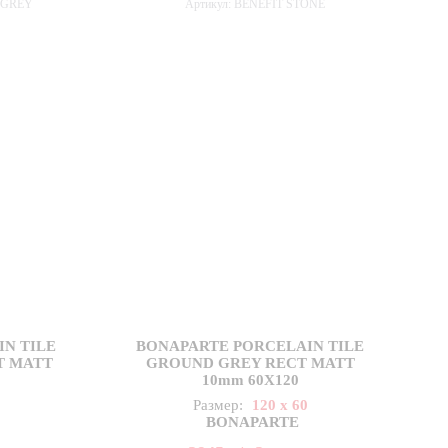
T GREY
Артикул: BENEFIT STONE
N TILE
BONAPARTE PORCELAIN TILE
T MATT
GROUND GREY RECT MATT
10mm 60X120
Размер:
120 x 60
BONAPARTE