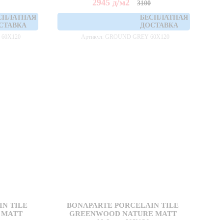
2945
д
/м2
3100
СПЛАТНАЯ
БЕСПЛАТНАЯ
СТАВКА
ДОСТАВКА
 60X120
Артикул: GROUND GREY 60X120
N TILE
BONAPARTE PORCELAIN TILE
 MATT
GREENWOOD NATURE MATT