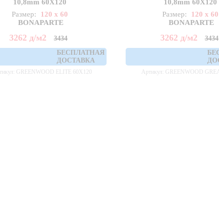
10,8mm 60X120
10,8mm 60X120
Размер:
120 x 60
Размер:
120 x 60
BONAPARTE
BONAPARTE
3262
д
/м2
3262
д
/м2
3434
3434
БЕСПЛАТНАЯ
БЕ
ДОСТАВКА
ДО
тикул: GREENWOOD ELITE 60X120
Артикул: GREENWOOD GREA