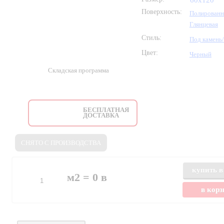
60x120
Поверхность:
Полирован
Глянцевая
Стиль:
Под камень
Цвет:
Черный
Складская программа
БЕСПЛАТНАЯ
ДОСТАВКА
СНЯТО С ПРОИЗВОДСТВА
купить в
м2 =
0
в
в кор