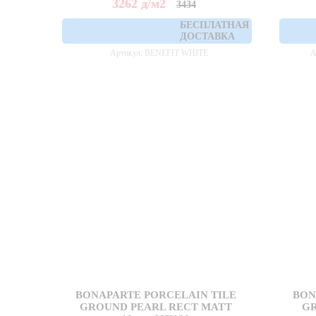
3262
д
/м2
3434
БЕСПЛАТНАЯ
ДОСТАВКА
Артикул: BENEFIT WHITE
А
BONAPARTE PORCELAIN TILE
BON
GROUND PEARL RECT MATT
G