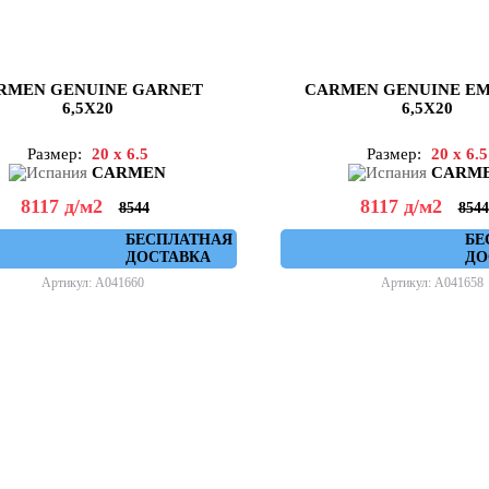
RMEN GENUINE GARNET
CARMEN GENUINE E
6,5X20
6,5X20
Размер:
20 x 6.5
Размер:
20 x 6.5
CARMEN
CARM
8117
д
/м2
8117
д
/м2
8544
8544
БЕСПЛАТНАЯ
БЕ
ДОСТАВКА
ДО
Артикул: A041660
Артикул: A041658