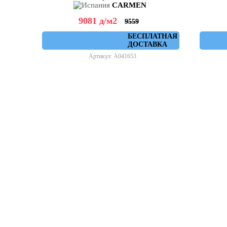
CARMEN
9081
д
/м2
9559
БЕСПЛАТНАЯ
ДОСТАВКА
Артикул: A041653