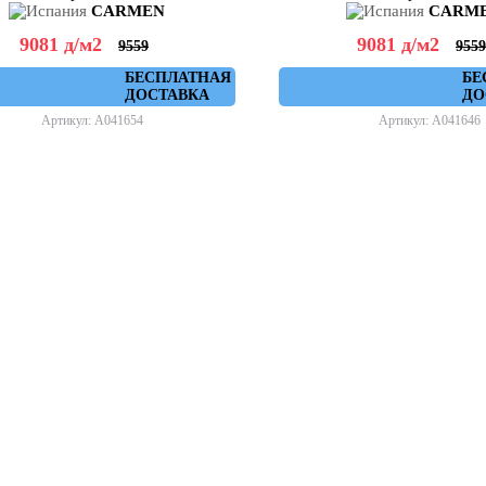
CARMEN
CARM
9081
д
/м2
9081
д
/м2
9559
9559
БЕСПЛАТНАЯ
БЕ
ДОСТАВКА
ДО
Артикул: A041654
Артикул: A041646