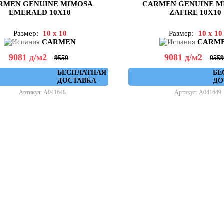
RMEN GENUINE MIMOSA
CARMEN GENUINE M
EMERALD 10X10
ZAFIRE 10X10
Размер:
10 x 10
Размер:
10 x 10
CARMEN
CARM
9081
д
/м2
9081
д
/м2
9559
9559
БЕСПЛАТНАЯ
БЕ
ДОСТАВКА
ДО
Артикул: A041648
Артикул: A041649