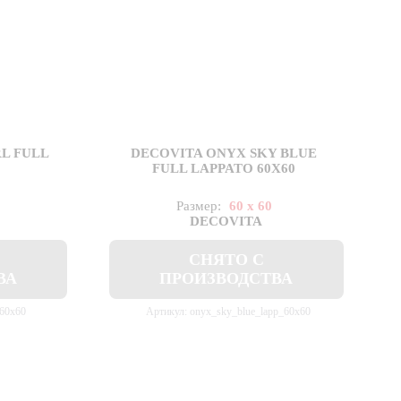
L FULL
DECOVITA ONYX SKY BLUE
0
FULL LAPPATO 60X60
Размер:
60 x 60
DECOVITA
СНЯТО С
ВА
ПРОИЗВОДСТВА
_60x60
Артикул: onyx_sky_blue_lapp_60x60