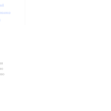
ный
/мрамор
й
ня
ию
нию