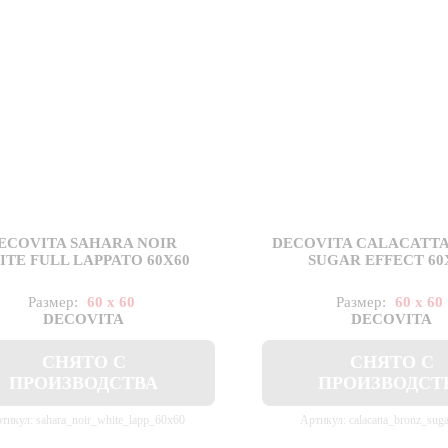
ECOVITA SAHARA NOIR
DECOVITA CALACATT
TE FULL LAPPATO 60X60
SUGAR EFFECT 60
Размер:
60 x 60
Размер:
60 x 60
DECOVITA
DECOVITA
СНЯТО С
СНЯТО С
ПРОИЗВОДСТВА
ПРОИЗВОДСТ
тикул: sahara_noir_white_lapp_60x60
Артикул: calacatta_bronz_sug