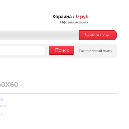
Корзина /
0
руб.
Оформить заказ
Сравнить
0
ед.
Расширенный поиск
60X60
ит
пола
шт