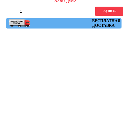
5280
д
/м2
купить
Артикул: chic_marino
БЕСПЛАТНАЯ
ДОСТАВКА