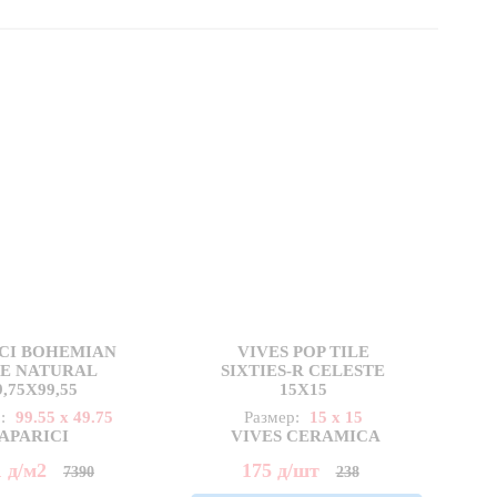
CI BOHEMIAN
VIVES POP TILE
E NATURAL
SIXTIES-R CELESTE
Ф
9,75X99,55
15X15
р:
99.55 x 49.75
Размер:
15 x 15
APARICI
VIVES CERAMICA
1
д
/м2
175
д
/шт
7390
238