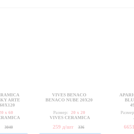
ERAMICA
VIVES BENACO
APARI
SKY ARTE
BENACO NUBE 20X20
BLU
60X120
4
20 x 60
Размер:
20 x 20
Разме
CERAMICA
VIVES CERAMICA
2
259
д
/шт
665
3040
336