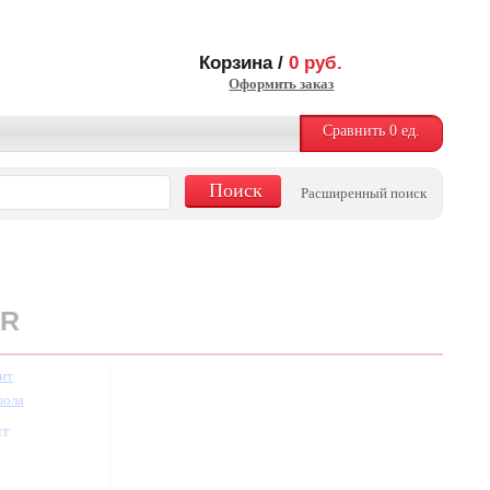
Корзина /
0
руб.
Оформить заказ
Сравнить
0
ед.
Расширенный поиск
/R
ит
пола
шт