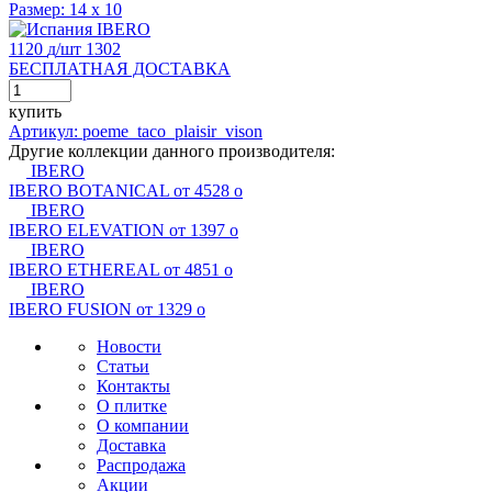
Размер:
14 x 10
IBERO
1120
д
/шт
1302
БЕСПЛАТНАЯ ДОСТАВКА
купить
Артикул: poeme_taco_plaisir_vison
Другие коллекции данного производителя:
IBERO
IBERO BOTANICAL
от 4528
о
IBERO
IBERO ELEVATION
от 1397
о
IBERO
IBERO ETHEREAL
от 4851
о
IBERO
IBERO FUSION
от 1329
о
Новости
Статьи
Контакты
О плитке
О компании
Доставка
Распродажа
Акции