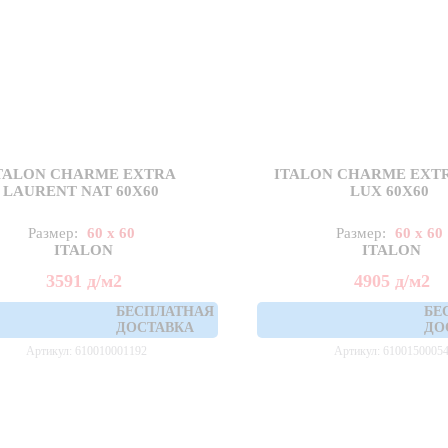
TALON CHARME EXTRA
ITALON CHARME EXTR
LAURENT NAT 60X60
LUX 60X60
Размер:
60 x 60
Размер:
60 x 60
ITALON
ITALON
3591
д
/м2
4905
д
/м2
БЕСПЛАТНАЯ
БЕ
ДОСТАВКА
ДО
Артикул: 610010001192
Артикул: 6100150005