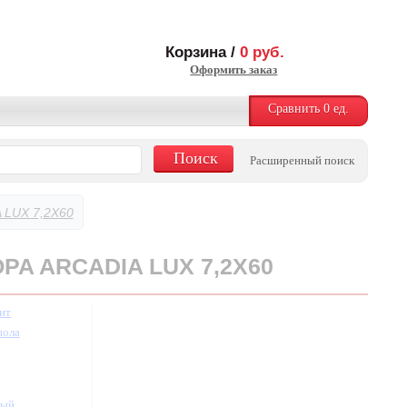
Корзина /
0
руб.
Оформить заказ
Сравнить
0
ед.
Расширенный поиск
LUX 7,2X60
PA ARCADIA LUX 7,2X60
ит
пола
ный