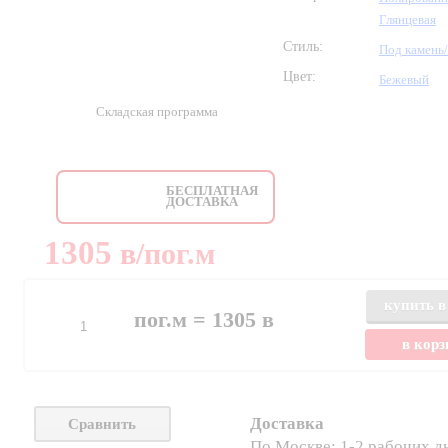
Глянцевая
Стиль:
Под камень
Цвет:
Бежевый
Складская программа
БЕСПЛАТНАЯ
ДОСТАВКА
1305
в
/пог.м
купить в
пог.м =
1305
в
в кор
Доставка
Сравнить
По Москве: 1-2 рабочих д