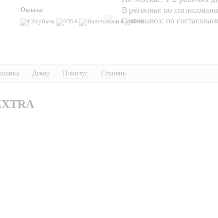
В регионы: по согласован
Оплата:
Самовывоз: по согласова
озаика
Декор
Плинтус
Ступень
EXTRA