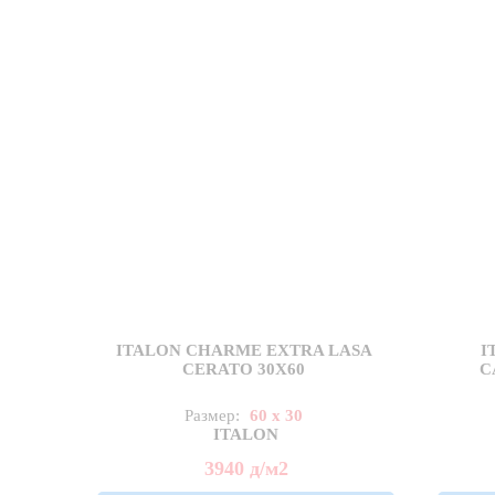
ITALON CHARME EXTRA LASA
I
CERATO 30X60
C
Размер:
60 x 30
ITALON
3940
д
/м2