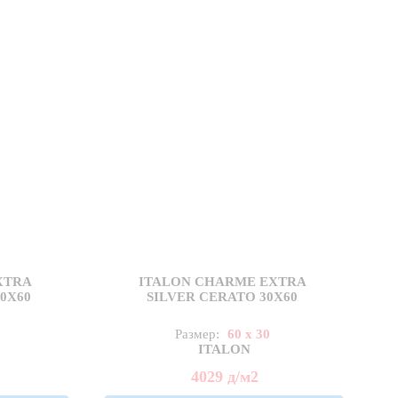
XTRA
ITALON CHARME EXTRA
0X60
SILVER CERATO 30X60
Размер:
60 x 30
ITALON
4029
д
/м2