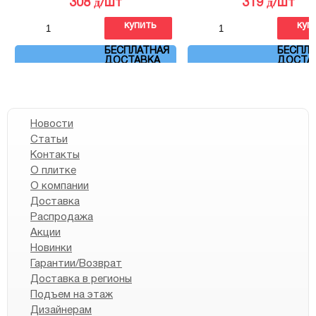
д
д
308
/шт
319
/шт
купить
куп
Артикул: OS\A252\5009
БЕСПЛАТНАЯ
Артикул: VT\A503\500
БЕСПЛА
ДОСТАВКА
ДОСТА
Новости
Статьи
Контакты
О плитке
О компании
Доставка
Распродажа
Акции
Новинки
Гарантии/Возврат
Доставка в регионы
Подъем на этаж
Дизайнерам