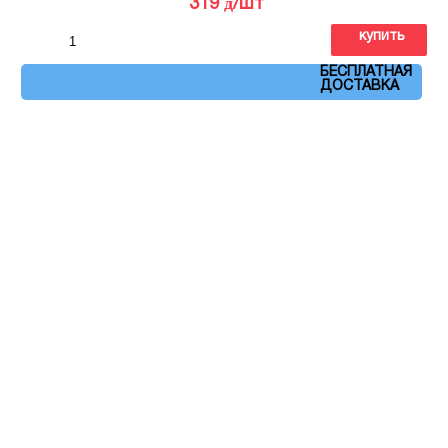
д
319
/шт
купить
Артикул: OP\A224\5009
БЕСПЛАТНАЯ
ДОСТАВКА