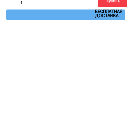
купить
Артикул: VT\A376\5009
БЕСПЛАТНАЯ
ДОСТАВКА