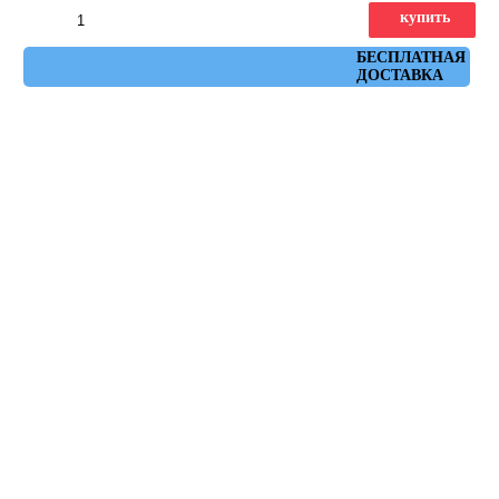
купить
Артикул: DD642622R
БЕСПЛАТНАЯ
ДОСТАВКА