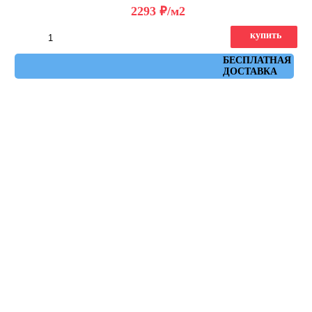
д
2293
/м2
купить
Артикул: DD642422R
БЕСПЛАТНАЯ
ДОСТАВКА