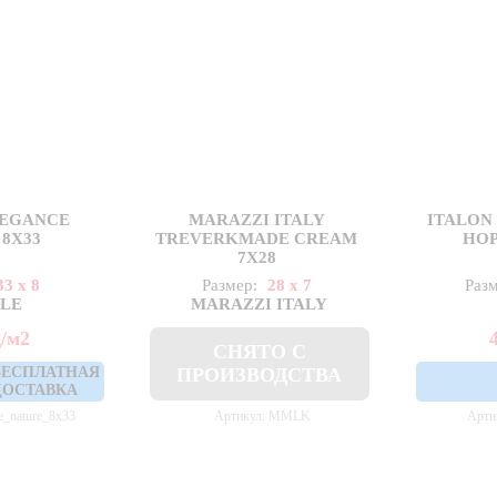
LEGANCE
MARAZZI ITALY
ITALON
8X33
TREVERKMADE CREAM
НОР
7X28
33 x 8
Размер:
28 x 7
Раз
ILE
MARAZZI ITALY
д
/м2
СНЯТО С
БЕСПЛАТНАЯ
ПРОИЗВОДСТВА
ДОСТАВКА
e_nature_8x33
Артикул: MMLK
Арти