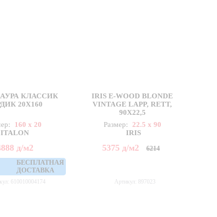
 АУРА КЛАССИК
IRIS E-WOOD BLONDE
ДИК 20Х160
VINTAGE LAPP, RETT,
90X22,5
мер:
160 x 20
Размер:
22.5 x 90
ITALON
IRIS
4888
д
/м2
5375
д
/м2
6214
БЕСПЛАТНАЯ
ДОСТАВКА
кул: 610010004174
Артикул: 897023