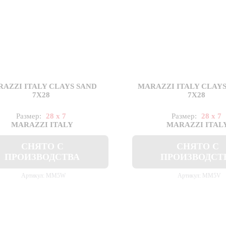
AZZI ITALY CLAYS SAND
MARAZZI ITALY CLAY
7X28
7X28
Размер:
28 x 7
Размер:
28 x 7
MARAZZI ITALY
MARAZZI ITAL
СНЯТО С
СНЯТО С
ПРОИЗВОДСТВА
ПРОИЗВОДСТ
Артикул: MM5W
Артикул: MM5V