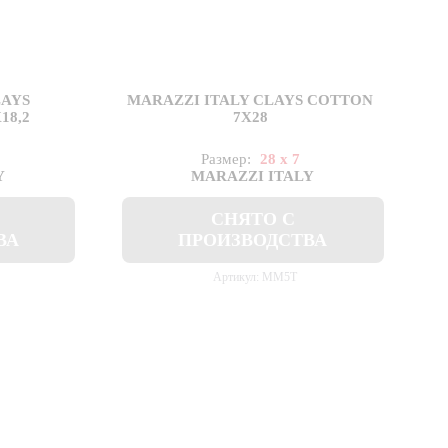
LAYS
MARAZZI ITALY CLAYS COTTON
18,2
7X28
1
Размер:
28 x 7
Y
MARAZZI ITALY
СНЯТО С
ВА
ПРОИЗВОДСТВА
Артикул: MM5T