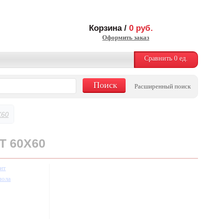
Корзина /
0
руб.
Оформить заказ
Сравнить
0
ед.
Расширенный поиск
X60
T 60X60
ит
пола