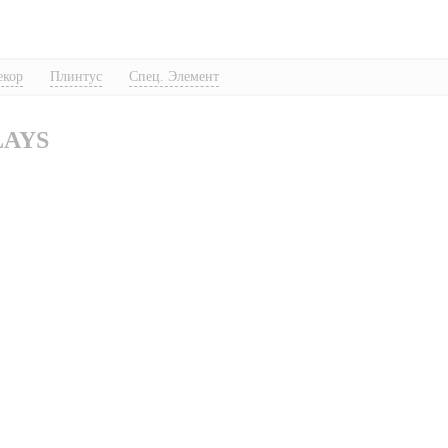
екор
Плинтус
Спец. Элемент
LAYS