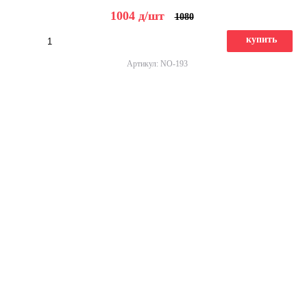
1004
д
/шт
1080
купить
Артикул: NO-193