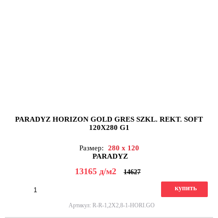
PARADYZ HORIZON GOLD GRES SZKL. REKT. SOFT
120X280 G1
Размер:
280 x 120
PARADYZ
13165
д
/м2
14627
купить
Артикул: R-R-1,2X2,8-1-HORI.GO