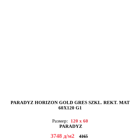
PARADYZ HORIZON GOLD GRES SZKL. REKT. MAT
60X120 G1
Размер:
120 x 60
PARADYZ
3748
д
/м2
4165