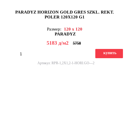
PARADYZ HORIZON GOLD GRES SZKL. REKT.
POLER 120X120 G1
Размер:
120 x 120
PARADYZ
5183
д
/м2
5758
купить
Артикул: RPR-1,2X1,2-1-HORI.GO---2