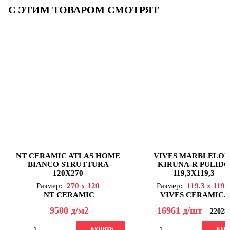
С ЭТИМ ТОВАРОМ СМОТРЯТ
NT CERAMIC ATLAS HOME
VIVES MARBLELOU
BIANCO STRUTTURA
KIRUNA-R PULIDO
120X270
119,3X119,3
Размер:
270 x 120
Размер:
119.3 x 119.
NT CERAMIC
VIVES CERAMICA
9500
д
/м2
16961
д
/шт
22028
купить
куп