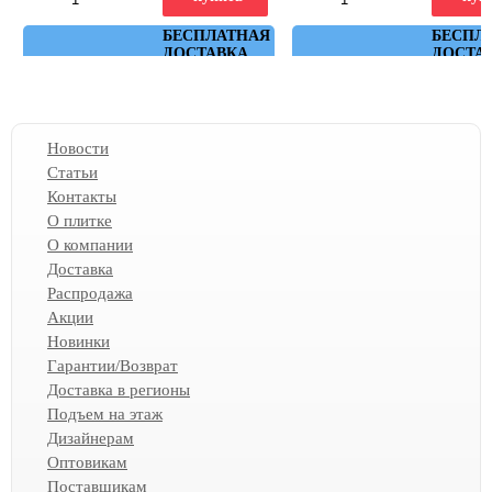
Артикул: NTT3502M
БЕСПЛАТНАЯ
Артикул: kiruna_r_119,3x11
БЕСПЛ
ДОСТАВКА
ДОСТА
Новости
Статьи
Контакты
О плитке
О компании
Доставка
Распродажа
Акции
Новинки
Гарантии/Возврат
Доставка в регионы
Подъем на этаж
Дизайнерам
Оптовикам
Поставщикам