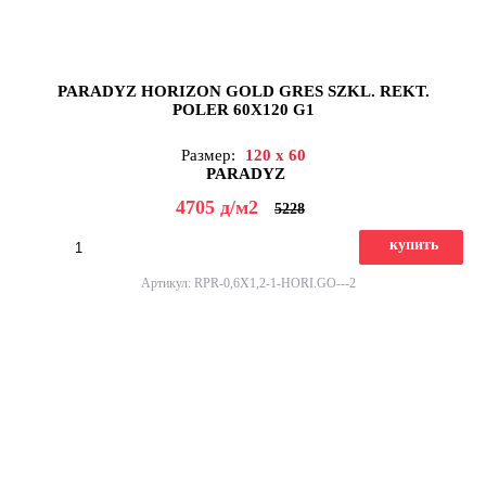
PARADYZ HORIZON GOLD GRES SZKL. REKT.
POLER 60X120 G1
Размер:
120 x 60
PARADYZ
4705
д
/м2
5228
купить
Артикул: RPR-0,6X1,2-1-HORI.GO---2