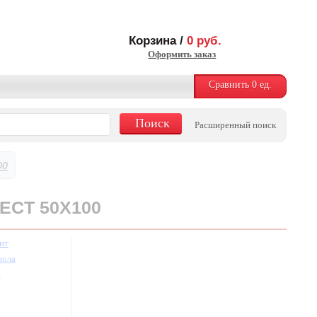
Корзина /
0
руб.
Оформить заказ
Сравнить
0
ед.
Расширенный поиск
00
ECT 50X100
ит
пола
т