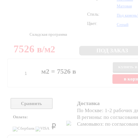
Матовая
Стиль:
Под камень
Цвет:
Серый
Складская программа
7526
в
/м2
ПОД ЗАКАЗ
купить в
м2 =
7526
в
в кор
Доставка
Сравнить
По Москве: 1-2 рабочих д
В регионы: по согласован
Оплата:
Самовывоз: по согласова