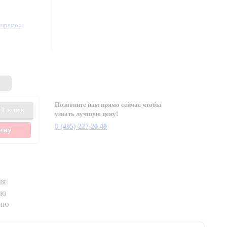
/мрамор
Позвоните нам прямо сейчас чтобы
 1 клик
узнать лучшую цену!
8 (495) 227 20 40
зину
ня
ию
нию