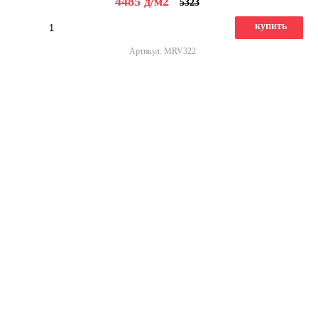
4485
д
/м2
5323
купить
Артикул: MRV322