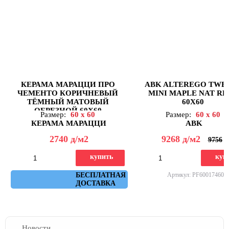
КЕРАМА МАРАЦЦИ ПРО
ABK ALTEREGO TWE
ЧЕМЕНТО КОРИЧНЕВЫЙ
MINI MAPLE NAT RE
ТЁМНЫЙ МАТОВЫЙ
60X60
ОБРЕЗНОЙ 60X60
Размер:
60 x 60
Размер:
60 x 60
КЕРАМА МАРАЦЦИ
ABK
2740
д
/м2
9268
д
/м2
9756
купить
куп
Артикул: DD641820R
БЕСПЛАТНАЯ
Артикул: PF60017460
ДОСТАВКА
Новости