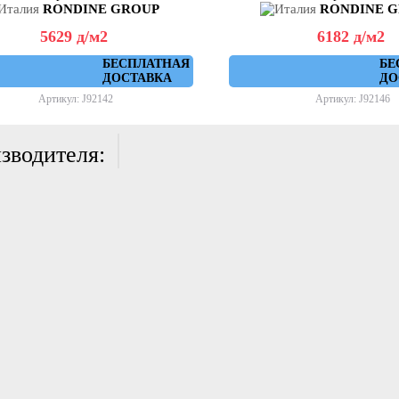
RONDINE GROUP
RONDINE 
5629
д
/м2
6182
д
/м2
БЕСПЛАТНАЯ
БЕ
ДОСТАВКА
ДО
Артикул: J92142
Артикул: J92146
зводителя: