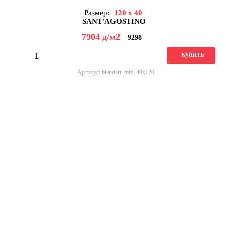
Размер:
120 x 40
SANT'AGOSTINO
7904
д
/м2
9298
купить
Артикул: blendart_mix_40x120