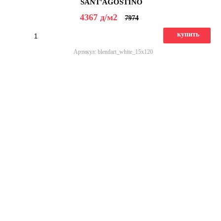
SANT'AGOSTINO
4367
д
/м2
7974
купить
Артикул: blendart_white_15x120