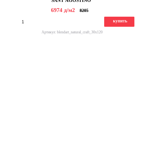
SANT'AGOSTINO
6974
д
/м2
8205
купить
Артикул: blendart_natural_craft_30x120