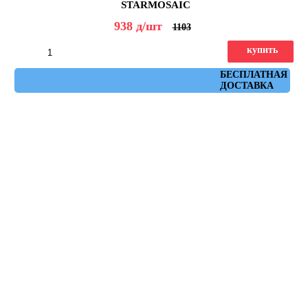
STARMOSAIC
938
д
/шт
1103
купить
Артикул: JMST2502
БЕСПЛАТНАЯ
ДОСТАВКА