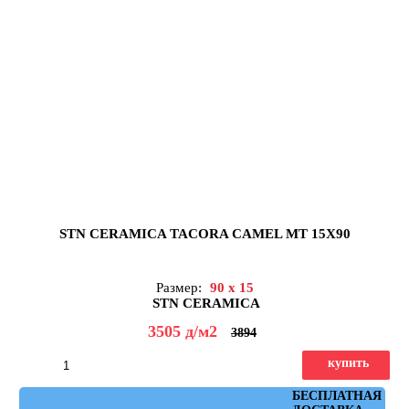
STN CERAMICA TACORA CAMEL MT 15X90
Размер:
90 x 15
STN CERAMICA
3505
д
/м2
3894
купить
Артикул: tacora_camel_mt_15x90
БЕСПЛАТНАЯ