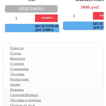
5040
д
/м2
ПОД ЗАКАЗ
куп
купить
Артикул: MM92
БЕСПЛ
Артикул: tau_boreal_sand_160x320
БЕСПЛАТНАЯ
ДОСТА
ДОСТАВКА
Новости
Статьи
Контакты
О плитке
О компании
Доставка
Распродажа
Акции
Новинки
Гарантии/Возврат
Доставка в регионы
Подъем на этаж