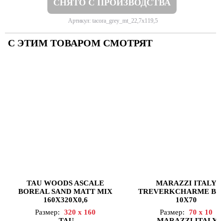
СНЯТО С ПРОИЗВОДСТВА
Артикул: tacora_grey_mt_22,7x119,5
С ЭТИМ ТОВАРОМ СМОТРЯТ
TAU WOODS ASCALE
MARAZZI ITALY
BOREAL SAND MATT MIX
TREVERKCHARME BE
160X320X0,6
10X70
Размер:
320 x 160
Размер:
70 x 10
TAU
MARAZZI ITALY