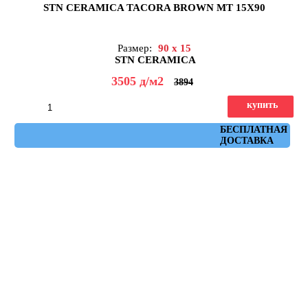
STN CERAMICA TACORA BROWN MT 15X90
Размер:
90 x 15
STN CERAMICA
3505
д
/м2
3894
купить
Артикул: tacora_brown_mt_15x90
БЕСПЛАТНАЯ
ДОСТАВКА