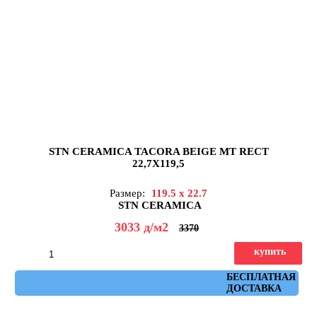
STN CERAMICA TACORA BEIGE MT RECT
22,7X119,5
Размер:
119.5 x 22.7
STN CERAMICA
3033
д
/м2
3370
купить
Артикул: tacora_beige_mt_22,7x119,5
БЕСПЛАТНАЯ
ДОСТАВКА