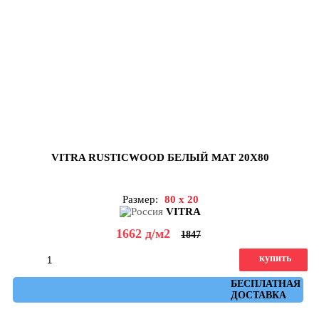
VITRA RUSTICWOOD БЕЛЫЙ МАТ 20Х80
Размер:
80 x 20
VITRA
1662
д
/м2
1847
купить
Артикул: K952414R0001VTET
БЕСПЛАТНАЯ
ДОСТАВКА