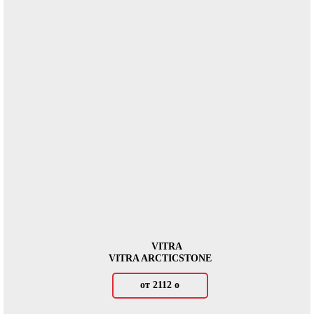
VITRA
VITRA ARCTICSTONE
от 2112
о