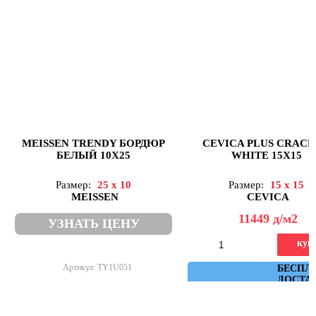
MEISSEN TRENDY БОРДЮР
CEVICA PLUS CRAC
БЕЛЫЙ 10Х25
WHITE 15X15
Размер:
25 x 10
Размер:
15 x 15
MEISSEN
CEVICA
11449
д
/м2
УЗНАТЬ ЦЕНУ
куп
Артикул: TY1U051
Артикул: plus_crackle_white_
БЕСПЛ
ДОСТА