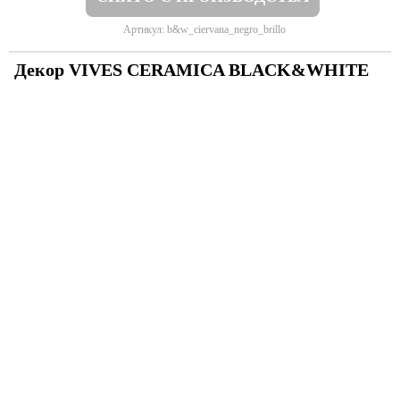
Артикул: b&w_ciervana_negro_brillo
Декор VIVES CERAMICA BLACK&WHITE