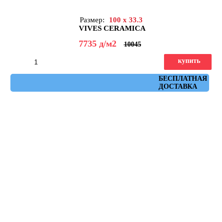
Размер:
100 x 33.3
VIVES CERAMICA
7735
д
/м2
10045
купить
Артикул: b&w_blanco_mate
БЕСПЛАТНАЯ
ДОСТАВКА