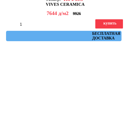
VIVES CERAMICA
7644
д
/м2
9926
купить
Артикул: b&w_blanco_r_brillo
БЕСПЛАТНАЯ
ДОСТАВКА