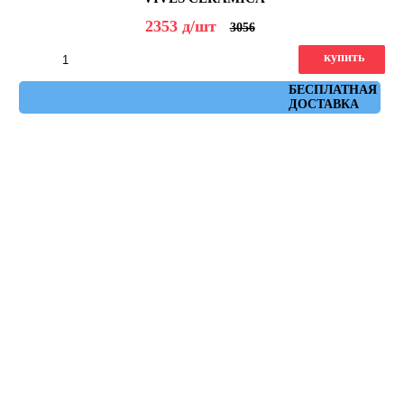
2353
д
/шт
3056
купить
Артикул: Tokio-R Crema 59,3x59,3
БЕСПЛАТНАЯ
ДОСТАВКА