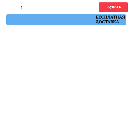
купить
Артикул: Tokio-R Grafito 59,3x59,3
БЕСПЛАТНАЯ
ДОСТАВКА