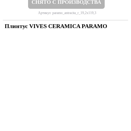
СНЯТО С ПРОИЗВОДСТВА
Артикул: paramo_antracita_r_19,2x119,3
Плинтус VIVES CERAMICA PARAMO