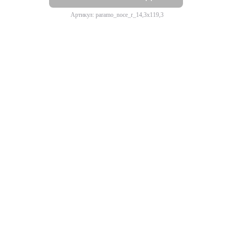
Артикул: paramo_noce_r_14,3x119,3