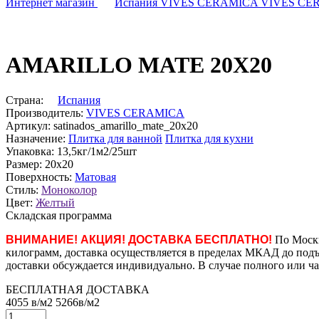
Интернет магазин
Испания
VIVES CERAMICA
VIVES CE
AMARILLO MATE 20X20
Страна:
Испания
Производитель:
VIVES CERAMICA
Артикул:
satinados_amarillo_mate_20x20
Назначение:
Плитка для ванной
Плитка для кухни
Упаковка:
13,5кг/1м2/25шт
Размер:
20x20
Поверхность:
Матовая
Стиль:
Моноколор
Цвет:
Желтый
Складская программа
ВНИМАНИЕ! АКЦИЯ! ДОСТАВКА БЕСПЛАТНО!
По Москв
килограмм, доставка осуществляется в пределах МКАД до подъе
доставки обсуждается индивидуально. В случае полного или ча
БЕСПЛАТНАЯ ДОСТАВКА
4055
в
/м2
5266
в
/м2