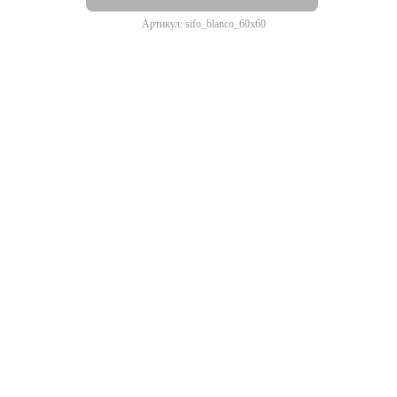
Артикул: sifo_blanco_60x60