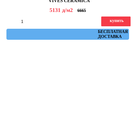
VIVES CERAMICA
5131
д
/м2
6665
купить
Артикул: town_perla
БЕСПЛАТНАЯ
ДОСТАВКА