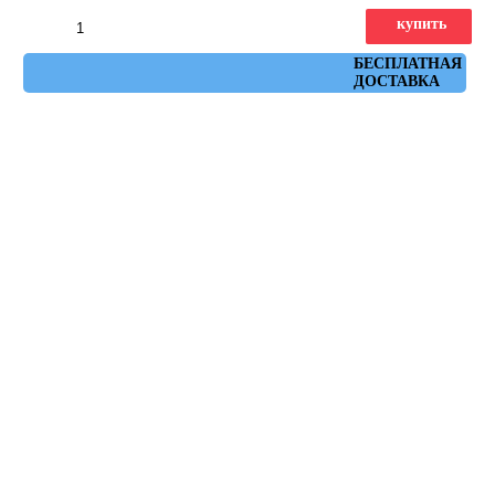
купить
Артикул: town_bermellon
БЕСПЛАТНАЯ
ДОСТАВКА