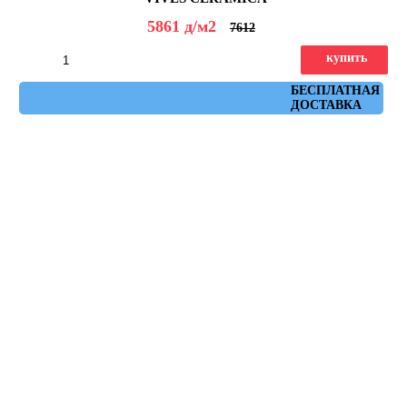
5861
д
/м2
7612
купить
Артикул: town_rojo
БЕСПЛАТНАЯ
ДОСТАВКА