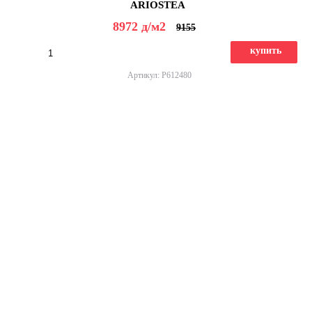
ARIOSTEA
8972
д
/м2
9155
купить
Артикул: P612480