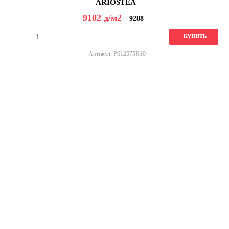
ARIOSTEA
9102
д
/м2
9288
купить
Артикул: P612575R10