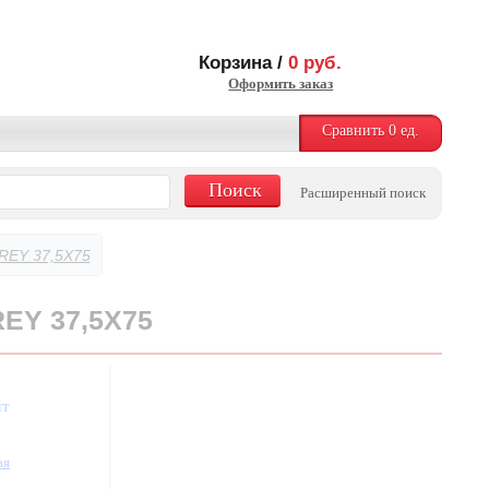
Корзина /
0
руб.
Оформить заказ
Сравнить
0
ед.
Расширенный поиск
REY 37,5X75
EY 37,5X75
шт
ая