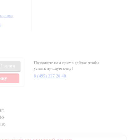
/мрамор
й
Позвоните нам прямо сейчас чтобы
 1 клик
узнать лучшую цену!
8 (495) 227 20 40
зину
ня
ию
нию