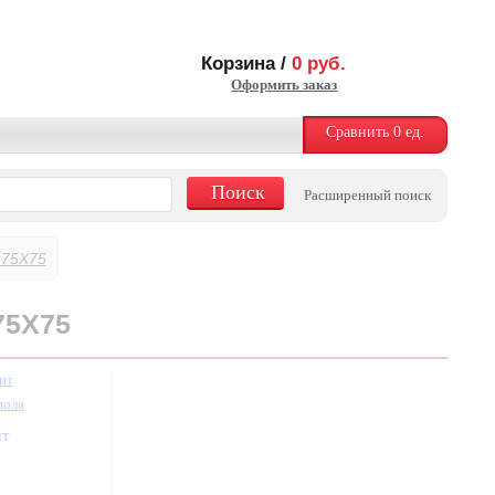
Корзина /
0
руб.
Оформить заказ
Сравнить
0
ед.
Расширенный поиск
75X75
75X75
ит
пола
шт