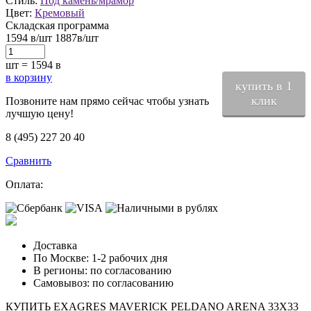
Стиль:
Под камень/мрамор
Цвет:
Кремовый
Складская программа
1594
в
/шт
1887
в
/шт
шт =
1594
в
в корзину
купить в 1
клик
Позвоните нам прямо сейчас чтобы узнать
лучшую цену!
8 (495) 227 20 40
Сравнить
Оплата:
Доставка
По Москве: 1-2 рабочих дня
В регионы: по согласованию
Самовывоз: по согласованию
КУПИТЬ EXAGRES MAVERICK PELDANO ARENA 33X33