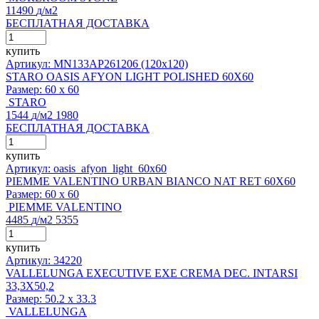
11490
д
/м2
БЕСПЛАТНАЯ ДОСТАВКА
купить
Артикул: MN133AP261206 (120x120)
STARO OASIS AFYON LIGHT POLISHED 60X60
Размер:
60 x 60
STARO
1544
д
/м2
1980
БЕСПЛАТНАЯ ДОСТАВКА
купить
Артикул: oasis_afyon_light_60x60
PIEMME VALENTINO URBAN BIANCO NAT RET 60X60
Размер:
60 x 60
PIEMME VALENTINO
4485
д
/м2
5355
купить
Артикул: 34220
VALLELUNGA EXECUTIVE EXE CREMA DEC. INTARSI
33,3X50,2
Размер:
50.2 x 33.3
VALLELUNGA