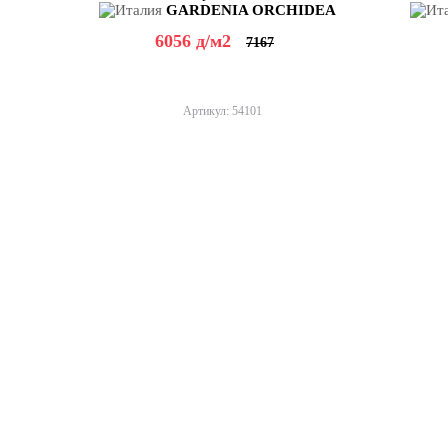
GARDENIA ORCHIDEA
6056
д
/м2
7167
Артикул: 54101