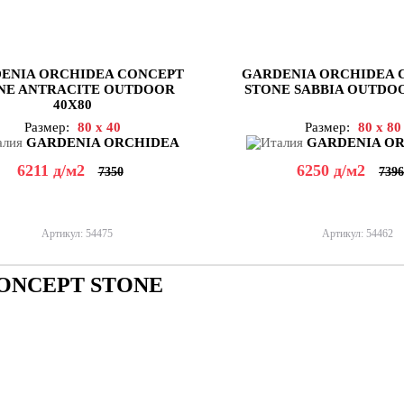
ENIA ORCHIDEA CONCEPT
GARDENIA ORCHIDEA 
NE ANTRACITE OUTDOOR
STONE SABBIA OUTDOO
40X80
Размер:
80 x 40
Размер:
80 x 80
GARDENIA ORCHIDEA
GARDENIA O
6211
д
/м2
6250
д
/м2
7350
7396
Артикул: 54475
Артикул: 54462
CONCEPT STONE