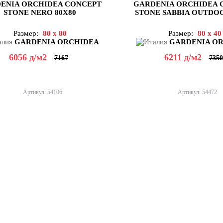
ENIA ORCHIDEA CONCEPT
GARDENIA ORCHIDEA 
STONE NERO 80X80
STONE SABBIA OUTDOO
Размер:
80 x 80
Размер:
80 x 40
GARDENIA ORCHIDEA
GARDENIA O
6056
д
/м2
6211
д
/м2
7167
7350
Артикул: 54106
Артикул: 54472