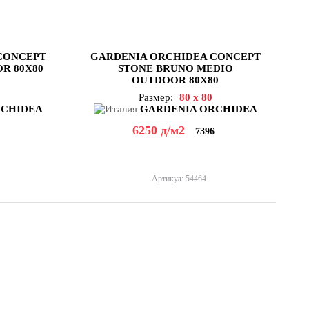
CONCEPT
GARDENIA ORCHIDEA CONCEPT
R 80X80
STONE BRUNO MEDIO
OUTDOOR 80X80
Размер:
80 x 80
RCHIDEA
GARDENIA ORCHIDEA
6250
д
/м2
7396
Артикул: 54464