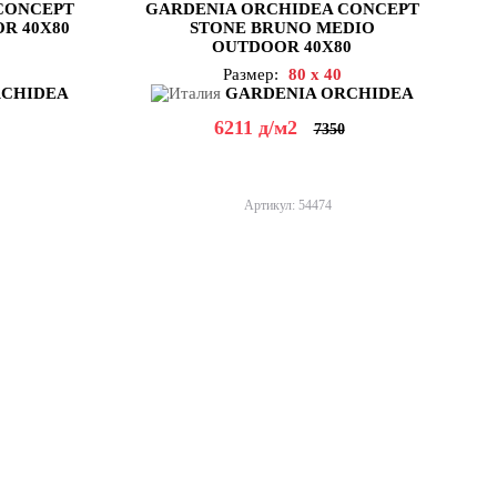
CONCEPT
GARDENIA ORCHIDEA CONCEPT
R 40X80
STONE BRUNO MEDIO
OUTDOOR 40X80
Размер:
80 x 40
RCHIDEA
GARDENIA ORCHIDEA
6211
д
/м2
7350
Артикул: 54474