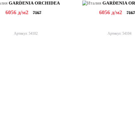
GARDENIA ORCHIDEA
GARDENIA O
6056
д
/м2
6056
д
/м2
7167
7167
Артикул: 54102
Артикул: 54104