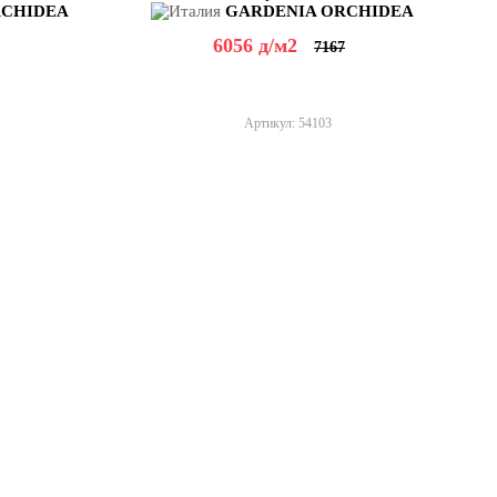
RCHIDEA
GARDENIA ORCHIDEA
6056
д
/м2
7167
Артикул: 54103