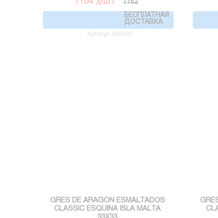
д
1104
/шт
1162
БЕСПЛАТНАЯ
ДОСТАВКА
Артикул: 900900
GRES DE ARAGON ESMALTADOS
GRE
CLASSIC ESQUINA ISLA MALTA
CLA
33X33