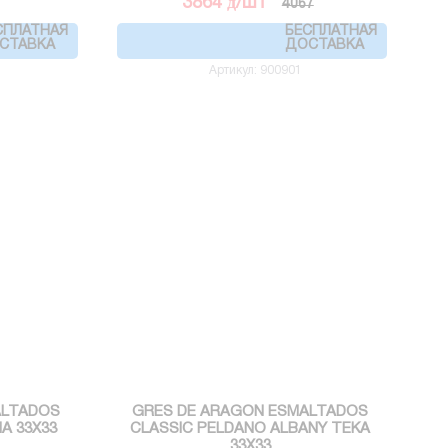
д
3864
/шт
4067
СПЛАТНАЯ
БЕСПЛАТНАЯ
СТАВКА
ДОСТАВКА
Артикул: 900901
ALTADOS
GRES DE ARAGON ESMALTADOS
A 33X33
CLASSIC PELDANO ALBANY TEKA
33X33