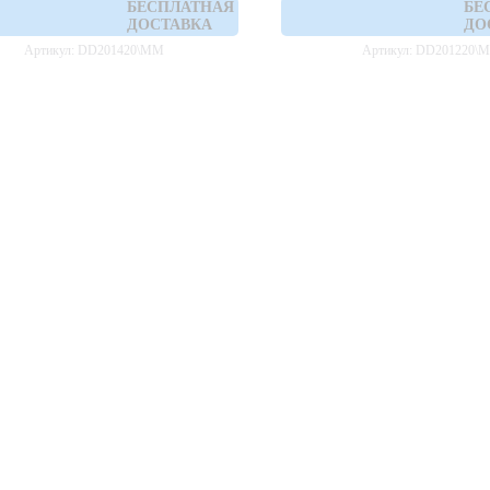
БЕСПЛАТНАЯ
БЕ
ДОСТАВКА
ДО
Артикул: DD201420\MM
Артикул: DD201220\