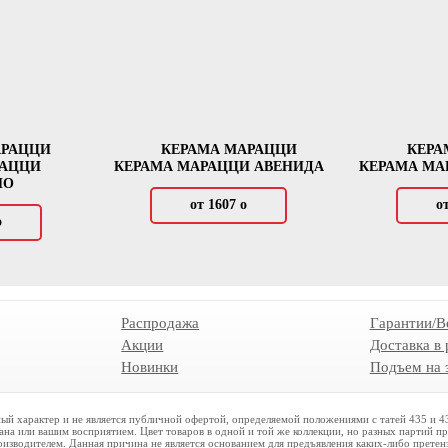
АРАЦЦИ
КЕРАМА МАРАЦЦИ
КЕРА
РАЦЦИ
КЕРАМА МАРАЦЦИ АВЕНИДА
КЕРАМА МА
НО
от 1607
о
о
о
Распродажа
Гарантии/В
Акции
Доставка в
Новинки
Подъем на 
ый характер и не является публичной офертой, определяемой положениями с татей 435 и 
рана или вашим восприятием. Цвет товаров в одной и той же коллекции, но разных партий п
оизводителем. Данная причина не является основанием для предъявления каких-либо претен