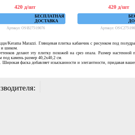
420
д
/шт
420
д
/шт
БЕСПЛАТНАЯ
БЕ
ДОСТАВКА
ДО
Артикул: OS\B275\19076
Артикул: OS\C275\190
ци/Kerama Marazzi. Глянцевая плитка кабанчик с рисунком под полудра
 и шиком.
ттенков делают эту плитку похожей на срез опала. Размер настенной п
 под камень размер 40,2х40,2 см.
и. Широкая фаска добавляет изысканности и элегантности, придавая ва
ужить вам и радовать глаз своей безупречной красотой.
еттиньяно от Керама Марацци/Kerama Marazzi Вы можете в нашем Интер
жно по телефонам, указанным на сайте - 8 (495) 227-20-40 или 8 (800)
зводителя: