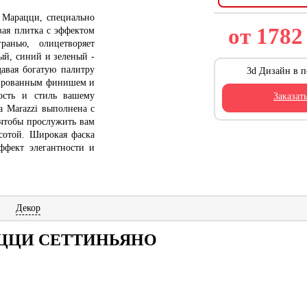
а Марацци, специально
от 178
вая плитка с эффектом
ранью, олицетворяет
ый, синий и зеленый -
давая богатую палитру
3d Дизайн в п
атированным финишем и
ость и стиль вашему
Заказат
a Marazzi выполнена с
 чтобы прослужить вам
асотой. Широкая фаска
ффект элегантности и
Декор
РАЦЦИ СЕТТИНЬЯНО