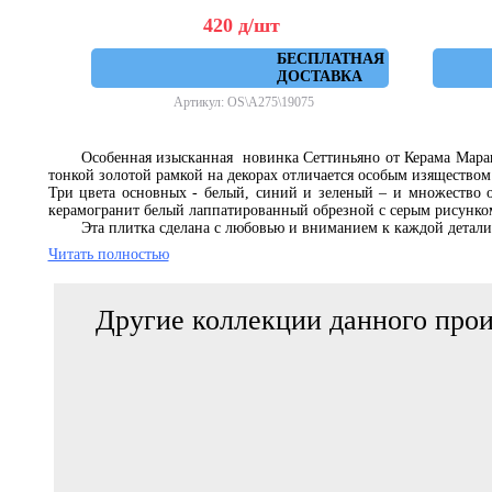
420
д
/шт
БЕСПЛАТНАЯ
ДОСТАВКА
Артикул: OS\A275\19075
Особенная изысканная новинка Сеттиньяно от Керама Марац
тонкой золотой рамкой на декорах отличается особым изяществом
Три цвета основных - белый, синий и зеленый – и множество о
керамогранит белый лаппатированный обрезной с серым рисунком
Эта плитка сделана с любовью и вниманием к каждой детал
проходит строгий контроль качества, чтобы уверенно долго просл
Читать полностью
Заказать и купить плитку и керамогранит из коллекции С
действующие скидки, получить консультацию по подбору плитки мо
Другие коллекции данного прои