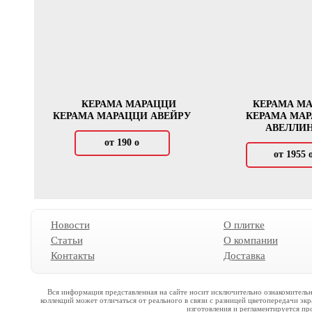
КЕРАМА МАРАЦЦИ
КЕРАМА М
КЕРАМА МАРАЦЦИ АВЕЙРУ
КЕРАМА МА
АВЕЛЛИ
от 190
о
от 1955
Новости
О плитке
Статьи
О компании
Контакты
Доставка
Вся информация представленная на сайте носит исключительно ознакомительн
коллекций может отличаться от реального в связи с разницей цветопередачи эк
изготовления и регламентируется пр