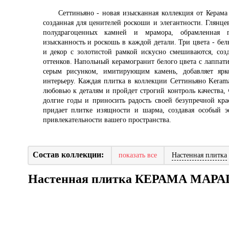
Сеттиньяно - новая изысканная коллекция от Керам
созданная для ценителей роскоши и элегантности. Глянце
полудрагоценных камней и мрамора, обрамленная г
изысканность и роскошь в каждой детали. Три цвета - бел
и декор с золотистой рамкой искусно смешиваются, соз
оттенков. Напольный керамогранит белого цвета с лапп
серым рисунком, имитирующим камень, добавляет ярк
интерьеру. Каждая плитка в коллекции Сеттиньяно Keram
любовью к деталям и пройдет строгий контроль качества,
долгие годы и приносить радость своей безупречной кр
придает плитке изящности и шарма, создавая особый э
привлекательности вашего пространства.
Состав коллекции:
показать все
Настенная плитка
Настенная плитка КЕРАМА МА