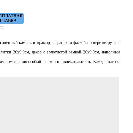
СПЛАТНАЯ
СТАВКА
77
гоценный камень и мрамор, с гранью и фаской по периметру и с
литки 20х9,9см, декор с золотистой рамкой 20х9,9см, наполный
шему помещению особый шарм и привлекательность. Каждая плитка
нет-магазине Санберг.ру/Sanberg.ru. Узнать актуальные цены и
 201-12-04.