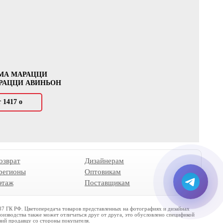
МА МАРАЦЦИ
РАЦЦИ АВИНЬОН
т 1417
о
озврат
Дизайнерам
 регионы
Оптовикам
этаж
Поставщикам
437 ГК РФ. Цветопередача товаров представленных на фотографиях и дизайнах
роизводства также может отличаться друг от друга, это обусловлено спецификой
зий продавцу со стороны покупателя.