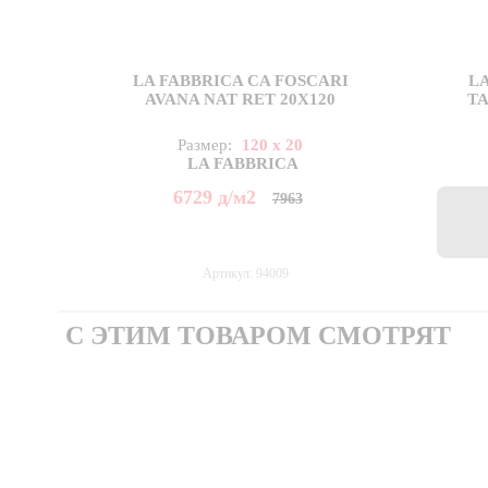
LA FABBRICA CA FOSCARI
L
AVANA NAT RET 20X120
TA
Размер:
120 x 20
LA FABBRICA
6729
д
/м2
7963
Артикул: 94009
С ЭТИМ ТОВАРОМ СМОТРЯТ