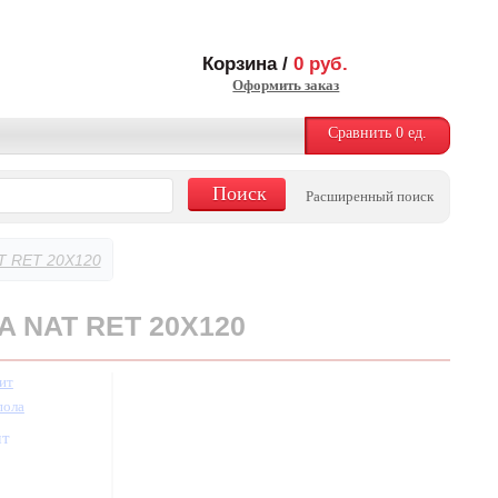
Корзина /
0
руб.
Оформить заказ
Сравнить
0
ед.
Расширенный поиск
T RET 20X120
A NAT RET 20X120
ит
пола
шт