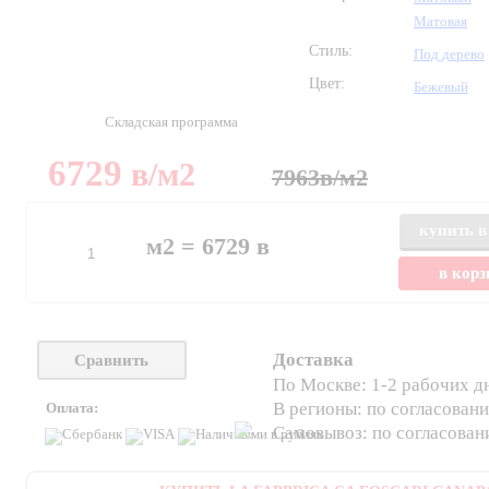
Матовая
Стиль:
Под дерево
Цвет:
Бежевый
Складская программа
6729
в
/м2
7963
в
/м2
купить в
м2 =
6729
в
в кор
Доставка
Сравнить
По Москве: 1-2 рабочих д
В регионы: по согласован
Оплата:
Самовывоз: по согласова