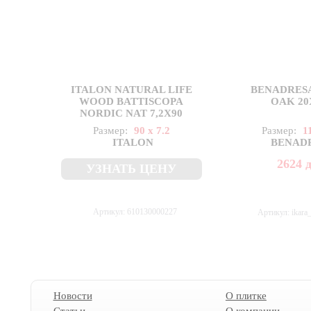
ITALON NATURAL LIFE
BENADRES
WOOD BATTISCOPA
OAK 20
NORDIC NAT 7,2X90
Размер:
90 x 7.2
Размер:
1
ITALON
BENAD
2624
УЗНАТЬ ЦЕНУ
Артикул: 610130000227
Артикул: ikara
Новости
О плитке
Статьи
О компании