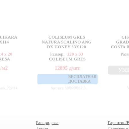
A IKARA
COLISEUM GRES
CI
X114
NATURA SCALINO ANG
GRAD
DX HONEY 33X120
COSTA 
14 x 20
Размер:
120 x 33
Раз
RESA
COLISEUM GRES
д
/м2
12895
д
/шт
УЗН
БЕСПЛАТНАЯ
ДОСТАВКА
А
_oak_20x114
Артикул: 620070002510
Распродажа
Гарантии/
Акции
Доставка в