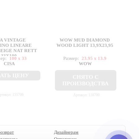
SA VINTAGE
WOW MUD DIAMOND
I
INO LINEARE
WOOD LIGHT 13,9X23,95
BEIGE NAT RETT
33X100
мер:
100 x 33
Размер:
23.95 x 13.9
CISA
WOW
АТЬ ЦЕНУ
СНЯТО С
ПРОИЗВОДСТВА
ртикул: 155706
Артикул: 118700
Возврат
Дизайнерам
 регионы
Оптовикам